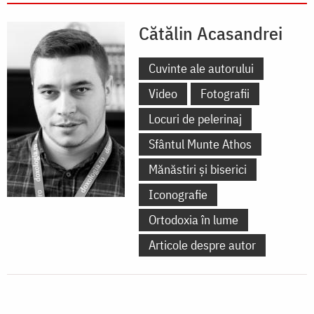
Cătălin Acasandrei
Cuvinte ale autorului
Video
Fotografii
Locuri de pelerinaj
Sfântul Munte Athos
Mănăstiri și biserici
Iconografie
Ortodoxia în lume
Articole despre autor