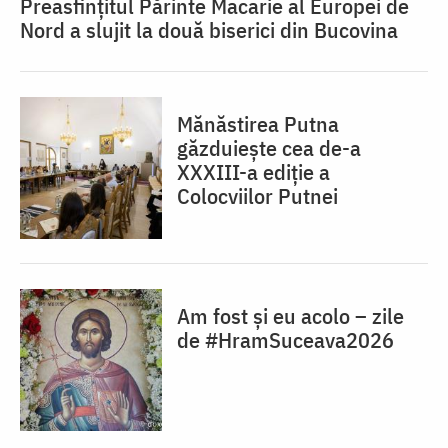
Preasfințitul Părinte Macarie al Europei de
Nord a slujit la două biserici din Bucovina
Mănăstirea Putna
găzduiește cea de-a
XXXIII-a ediție a
Colocviilor Putnei
Am fost și eu acolo – zile
de #HramSuceava2026