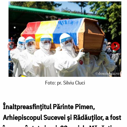
Foto:
Foto: pr. Silviu Cluci
pr.
Silviu
Înaltpreasfințitul Părinte Pimen,
Cluci
Arhiepiscopul Sucevei și Rădăuților, a fost
F