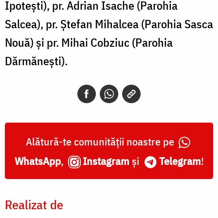
Ipotești), pr. Adrian Isache (Parohia
Salcea), pr. Ștefan Mihalcea (Parohia Sasca
Nouă) și pr. Mihai Cobziuc (Parohia
Dărmănești).
Alătură-te comunității noastre pe
WhatsApp
,
Instagram
și
Telegram
!
Realizat de