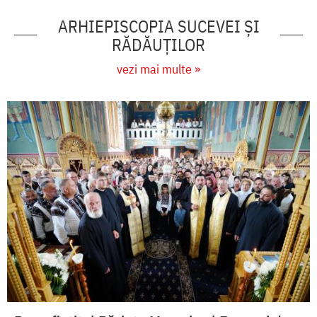
ARHIEPISCOPIA SUCEVEI ŞI
RĂDĂUŢILOR
vezi mai multe »