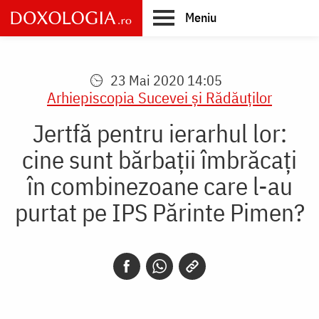
Skip
Meniu
to
main
Main
content
navigation
23 Mai 2020 14:05
Arhiepiscopia Sucevei şi Rădăuţilor
Jertfă pentru ierarhul lor:
cine sunt bărbații îmbrăcați
în combinezoane care l-au
purtat pe IPS Părinte Pimen?