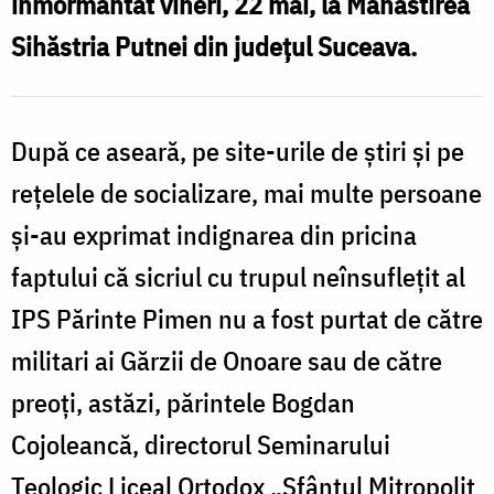
înmormântat vineri, 22 mai, la Mănăstirea
T
Sihăstria Putnei din județul Suceava.
După ce aseară, pe site-urile de știri și pe
rețelele de socializare, mai multe persoane
și-au exprimat indignarea din pricina
faptului că sicriul cu trupul neînsuflețit al
IPS Părinte Pimen nu a fost purtat de către
militari ai Gărzii de Onoare sau de către
preoți, astăzi, părintele Bogdan
Cojoleancă, directorul Seminarului
Teologic Liceal Ortodox „Sfântul Mitropolit