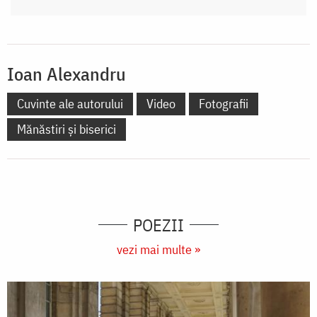
Ioan Alexandru
Cuvinte ale autorului
Video
Fotografii
Mănăstiri și biserici
POEZII
vezi mai multe »