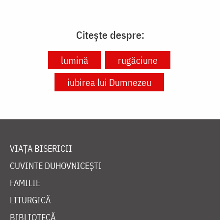
Citește despre:
lumină
rugăciune
iubirea lui Dumnezeu
VIAȚA BISERICII
CUVINTE DUHOVNICEȘTI
FAMILIE
LITURGICĂ
BIBLIOTECĂ