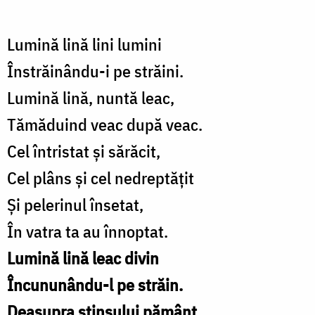
Lumină lină lini lumini
Înstrăinându-i pe străini.
Lumină lină, nuntă leac,
Tămăduind veac după veac.
Cel întristat și sărăcit,
Cel plâns și cel nedreptățit
Și pelerinul însetat,
În vatra ta au înnoptat.
Lumină lină leac divin
Încununându-l pe străin.
Deasupra stinsului pământ,