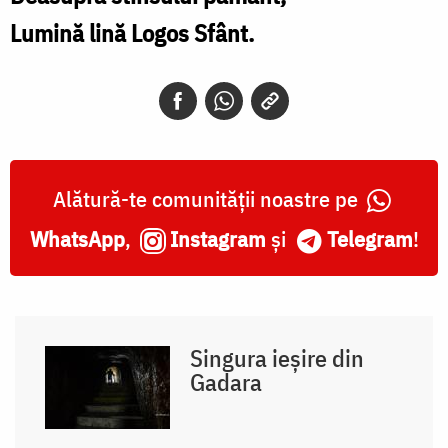
Lumină lină Logos Sfânt.
Alătură-te comunității noastre pe
WhatsApp
,
Instagram
și
Telegram
!
Singura ieșire din
Gadara