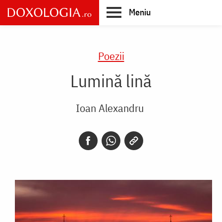
Skip
Meniu
to
main
Main
content
navigation
Poezii
Lumină lină
Ioan Alexandru