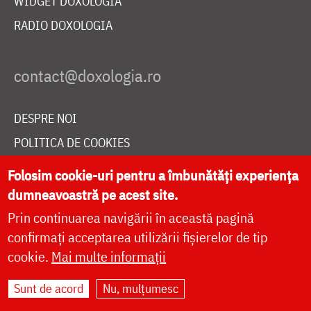
WIDGET DOXOLOGIA
RADIO DOXOLOGIA
DESPRE NOI
POLITICA DE COOKIES
DONEAZĂ ONLINE PENTRU CATEDRALA NAȚIONALĂ
Folosim cookie-uri pentru a îmbunătăți experiența
dumneavoastră pe acest site.
Prin continuarea navigării în această pagină
LIVE
confirmați acceptarea utilizării fișierelor de tip
cookie.
Mai multe informații
Site dezvoltat de
DOXOLOGIA MEDIA
,
Sunt de acord
Nu, mulțumesc
Arhiepiscopia Iașilor | ©
doxologia.ro