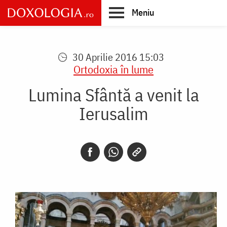
Skip
Meniu
to
main
Main
content
navigation
30 Aprilie 2016 15:03
Ortodoxia în lume
Lumina Sfântă a venit la
Ierusalim