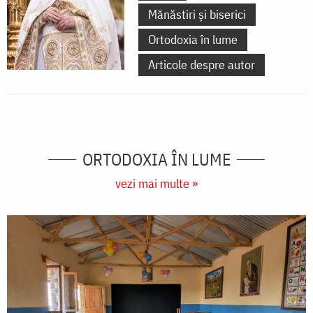
Mănăstiri și biserici
Ortodoxia în lume
Articole despre autor
ORTODOXIA ÎN LUME
vezi mai multe »