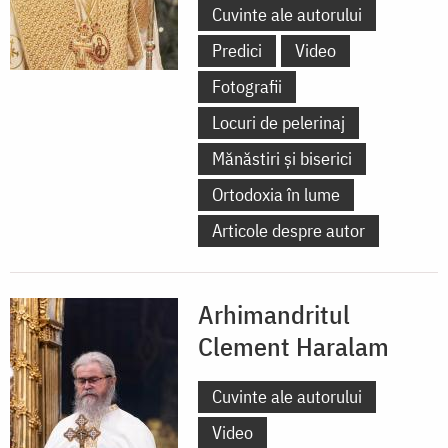
Cuvinte ale autorului
Predici
Video
Fotografii
Locuri de pelerinaj
Mănăstiri și biserici
Ortodoxia în lume
Articole despre autor
Arhimandritul
Clement Haralam
Cuvinte ale autorului
Video