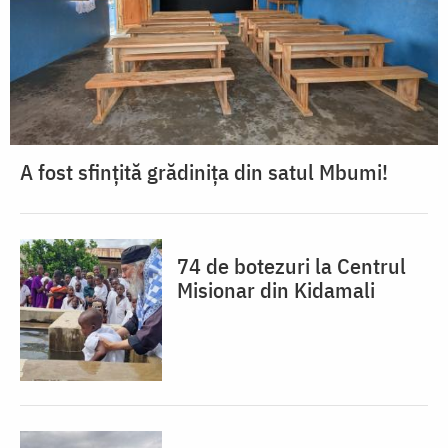
A fost sfințită grădinița din satul Mbumi!
74 de botezuri la Centrul
Misionar din Kidamali