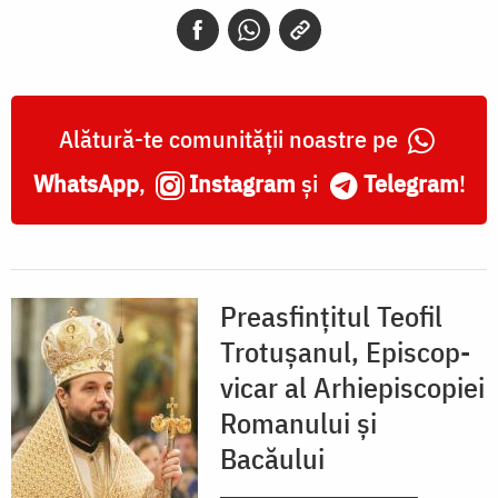
Alătură-te comunității noastre pe
WhatsApp
,
Instagram
și
Telegram
!
Preasfințitul Teofil
Trotușanul, Episcop-
vicar al Arhiepiscopiei
Romanului și
Bacăului