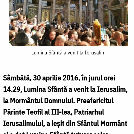
Lumina
Lumina Sfântă a venit la Ierusalim
Sfântă
a
Sâmbătă, 30 aprilie 2016, în jurul orei
venit
14.29, Lumina Sfântă a venit la Ierusalim,
la
la Mormântul Domnului. Preafericitul
Ierusalim
Părinte Teofil al III-lea, Patriarhul
Ierusalimului, a ieșit din Sfântul Mormânt