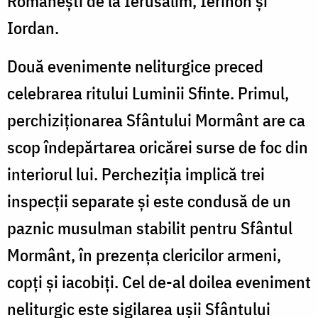
Româneşti de la Ierusalim, Ierihon şi
Iordan.
Două evenimente neliturgice preced
celebrarea ritului Luminii Sfinte. Primul,
perchiziţionarea Sfântului Mormânt are ca
scop îndepărtarea oricărei surse de foc din
interiorul lui. Percheziţia implică trei
inspecţii separate şi este condusă de un
paznic musulman stabilit pentru Sfântul
Mormânt, în prezenţa clericilor armeni,
copţi şi iacobiţi. Cel de-al doilea eveniment
neliturgic este sigilarea uşii Sfântului