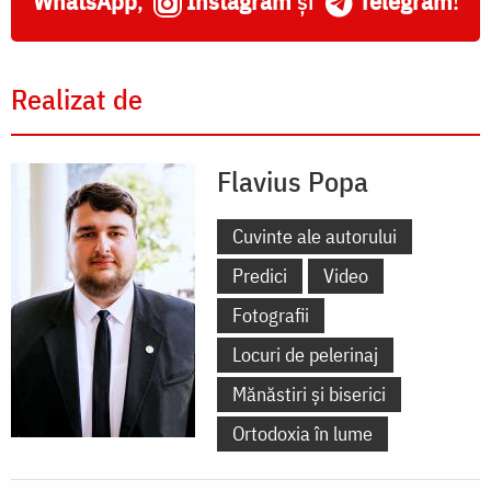
WhatsApp
,
Instagram
și
Telegram
!
Realizat de
Flavius Popa
Cuvinte ale autorului
Predici
Video
Fotografii
Locuri de pelerinaj
Mănăstiri și biserici
Ortodoxia în lume