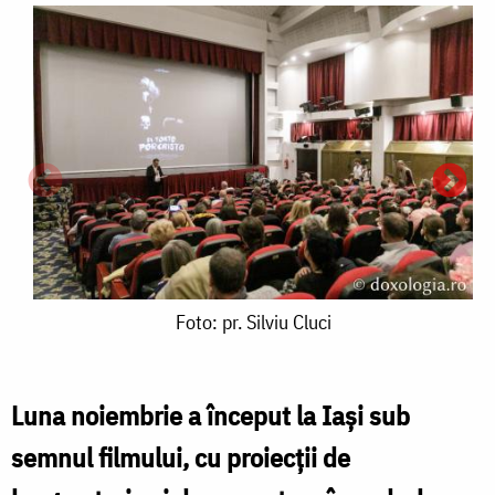
Foto:
Foto: pr. Silviu Cluci
pr.
Silviu
Luna noiembrie a început la Iași sub
Cluci
semnul filmului, cu proiecții de
F