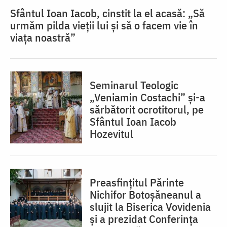
Sfântul Ioan Iacob, cinstit la el acasă: „Să
urmăm pilda vieții lui și să o facem vie în
viața noastră”
Seminarul Teologic
„Veniamin Costachi” și-a
sărbătorit ocrotitorul, pe
Sfântul Ioan Iacob
Hozevitul
Preasfințitul Părinte
Nichifor Botoșăneanul a
slujit la Biserica Vovidenia
și a prezidat Conferința