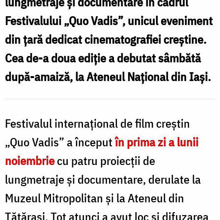
lungmetraje și documentare în cadrul
p
Festivalului „Quo Vadis”, unicul eveniment
S
C
din țară dedicat cinematografiei creștine.
Cea de-a doua ediție a debutat sâmbătă
după-amaiză, la Ateneul Național din Iași.
Festivalul internațional de film creștin
„Quo Vadis” a început
în prima zi a lunii
noiembrie
cu patru proiecții de
lungmetraje și documentare, derulate la
Muzeul Mitropolitan și la Ateneul din
Tătărași. Tot atunci a avut loc și difuzarea