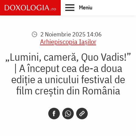
Skip
Meniu
to
main
Main
content
navigation
2 Noiembrie 2025 14:06
Arhiepiscopia Iaşilor
„Lumini, cameră, Quo Vadis!”
| A început cea de-a doua
ediție a unicului festival de
film creștin din România