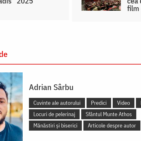
Vadis” 2025
cea 
film
 de
Adrian Sârbu
Cuvinte ale autorului
Predici
Video
Locuri de pelerinaj
Sfântul Munte Athos
Mănăstiri și biserici
Articole despre autor