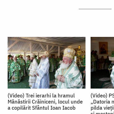
(Video) Trei ierarhi la hramul
(Video) P
Mănăstirii Crăiniceni, locul unde
„Datoria 
a copilărit Sfântul Ioan Iacob
pilda vieț
și moșteni