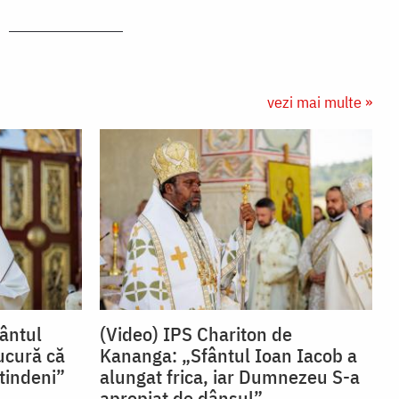
vezi mai multe »
fântul
(Video) IPS Chariton de
ucură că
Kananga: „Sfântul Ioan Iacob a
tindeni”
alungat frica, iar Dumnezeu S-a
apropiat de dânsul”