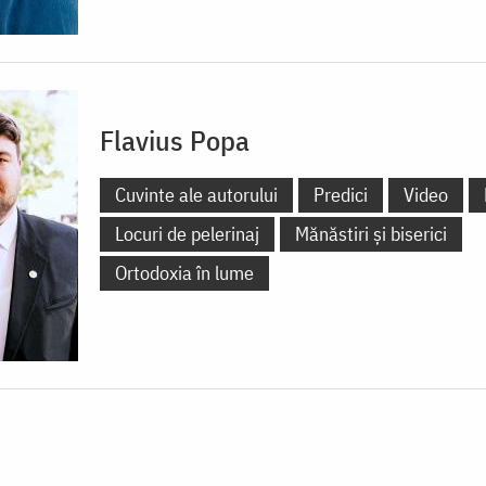
Flavius Popa
Cuvinte ale autorului
Predici
Video
Locuri de pelerinaj
Mănăstiri și biserici
Ortodoxia în lume