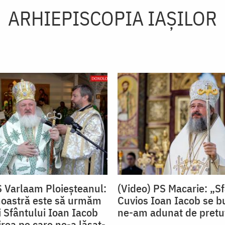
ARHIEPISCOPIA IAŞILOR
S Varlaam Ploieșteanul:
(Video) PS Macarie: „S
noastră este să urmăm
Cuvios Ioan Iacob se b
ii Sfântului Ioan Iacob
ne-am adunat de pretu
rea pe care ne-a lăsat-