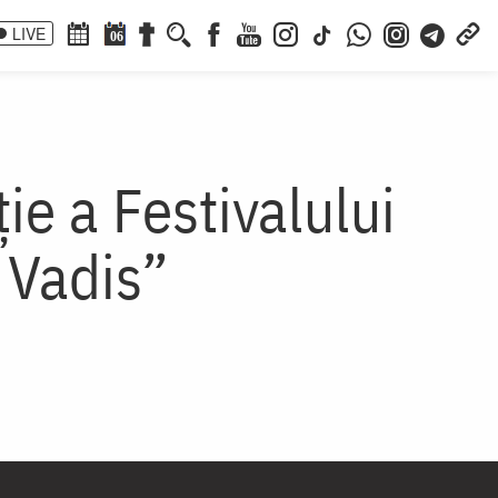
LIVE
06
ie a Festivalului
 Vadis”