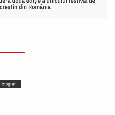
de-a doua ediție a unicului festival de
 creștin din România
Fotografii