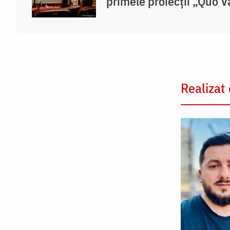
primele proiecții „Quo 
Realizat