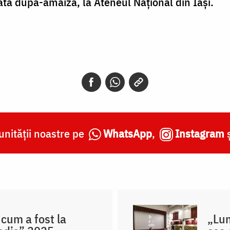
tă după-amaiză, la Ateneul Național din Iași.
nității noastre pe
WhatsApp
,
Instagram
 cum a fost la
„Lum