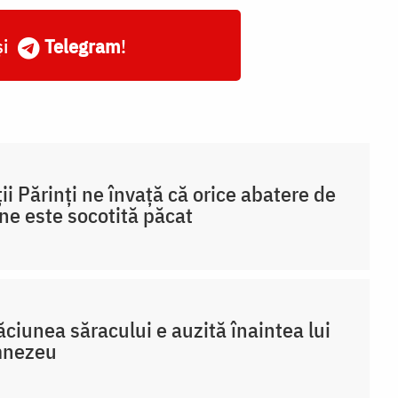
și
Telegram
!
ții Părinți ne învață că orice abatere de
ine este socotită păcat
ciunea săracului e auzită înaintea lui
nezeu