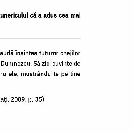
ntunericului că a adus cea mai
laudă înaintea tuturor cnejilor
a Dumnezeu. Să zici cuvinte de
ntru ele, mustrându-te pe tine
ați, 2009, p. 35)