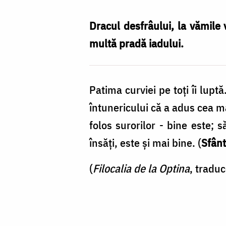
Buftea
Dracul desfrâului, la vămile 
multă pradă iadului.
Patima curviei pe toţi îi lupt
întunericului că a adus cea m
folos surorilor - bine este; 
însăţi, este şi mai bine. (
Sfânt
(
Filocalia de la Optina
, tradu