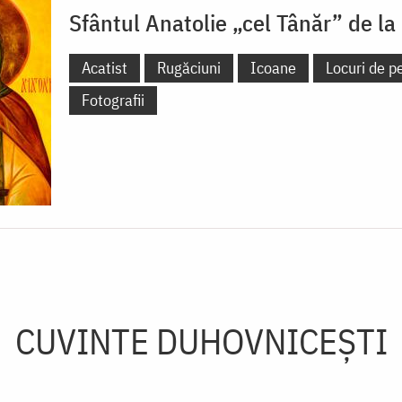
Sfântul Anatolie „cel Tânăr” de la
Acatist
Rugăciuni
Icoane
Locuri de pe
Fotografii
CUVINTE DUHOVNICEȘTI