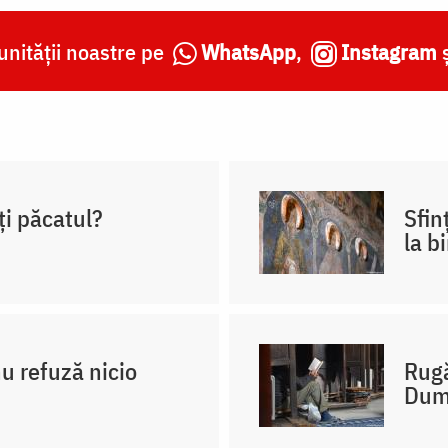
nității noastre pe
WhatsApp
,
Instagram
ți păcatul?
Sfin
la b
u refuză nicio
Rugă
Dum