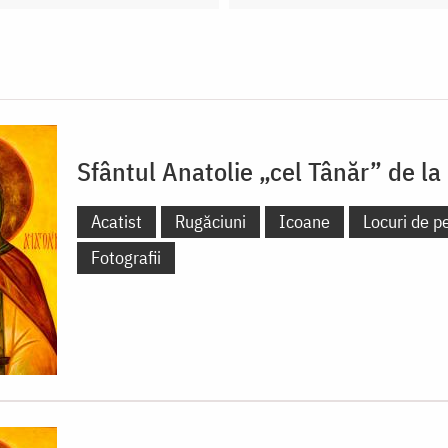
Sfântul Anatolie „cel Tânăr” de la
Acatist
Rugăciuni
Icoane
Locuri de pe
Fotografii