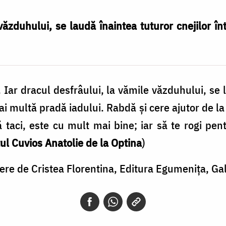
văzduhului, se laudă înaintea tuturor cnejilor î
ă. Iar dracul desfrâului, la vămile văzduhului, se 
ai multă pradă iadului. Rabdă şi cere ajutor de l
să taci, este cu mult mai bine; iar să te rogi pe
ul Cuvios Anatolie de la Optina
)
cere de Cristea Florentina, Editura Egumenița, Gal