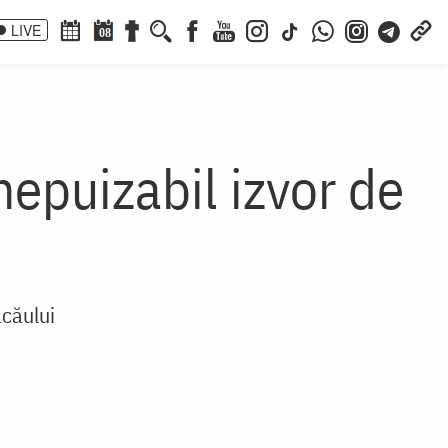
LIVE
08
nepuizabil izvor de
acăului