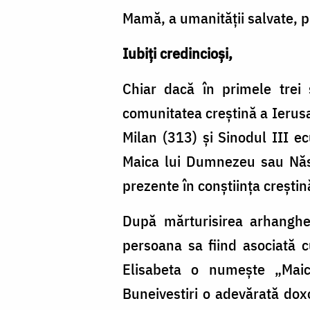
Mamă, a umanității salvate, pu
Iubiți credincioși,
Chiar dacă în primele trei
comunitatea creștină a Ierusa
Milan (313) și Sinodul III ec
Maica lui Dumnezeu sau Născ
prezente în conștiința creștin
După mărturisirea arhanghelu
persoana sa fiind asociată 
Elisabeta o numește „Mai
Buneivestiri o adevărată doxo