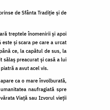
rprinse de Sfânta Tradiție și de
ă treptele înomenirii și apoi
 este și scara pe care a urcat
 până ce, la capătul de sus, la
 sălaș preacurat și casă a lui
iatră a avut acel vis.
m apare ca o mare învolburată,
 umanitatea naufragiată spre
vărata Viață sau Izvorul vieții