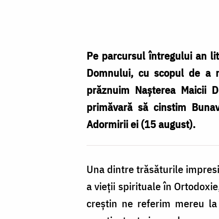
Foto:
Constantin
Comici
Pe parcursul întregului an lit
Domnului, cu scopul de a m
prăznuim Nașterea Maicii D
primăvară să cinstim Bunav
Adormirii ei (15 august).
Una dintre trăsăturile impresi
a vieții spirituale în Ortodoxi
creștin ne referim mereu la