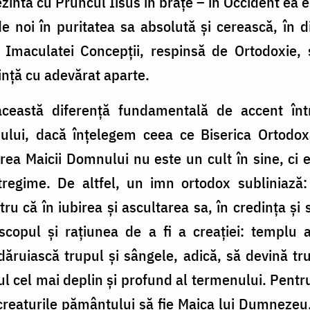
ezintă cu Pruncul Iisus în brațe – în Occident ea 
ă de noi în puritatea sa absolută și cerească, în 
maculatei Concepții, respinsă de Ortodoxie, s
ință cu adevărat aparte.
eastă diferență fundamentală de accent înt
ului, dacă înțelegem ceea ce Biserica Ortodox
stirea Maicii Domnului nu este un cult în sine, ci
întregime. De altfel, un imn ortodox subliniază:
ru că în iubirea și ascultarea sa, în credința și 
scopul și rațiunea de a fi a creației: templu 
ăruiască trupul și sângele, adică, să devină tru
 cel mai deplin și profund al termenului. Pentru 
 creaturile pământului să fie Maica lui Dumneze