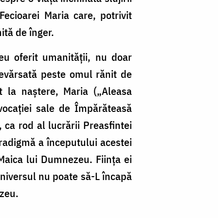
cioarei Maria care, potrivit
ită de înger.
u oferit umanității, nu doar
revărsată peste omul rănit de
t la naștere, Maria („Aleasa
 vocației sale de Împărăteasă
ca rod al lucrării Preasfintei
aradigmă a începutului acestei
aica lui Dumnezeu. Ființa ei
Universul nu poate să-L încapă
ezeu.