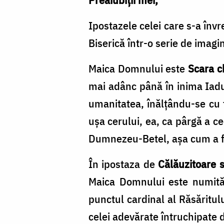
Ipostazele celei care s-a învre
Biserică într-o serie de imagi
Maica Domnului este
Scara c
mai adânc până în inima Iadul
umanitatea, înălțându-se cu fi
ușa cerului, ea, ca pârgă a c
Dumnezeu-Betel, așa cum a fo
În ipostaza de
Călăuzitoare s
Maica Domnului este numită 
punctul cardinal al Răsăritulu
celei adevărate întruchipate d