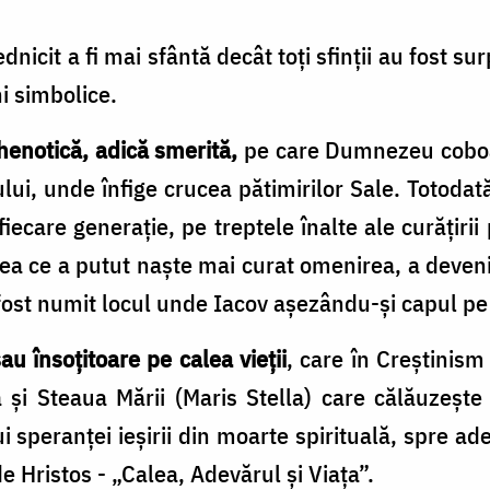
dnicit a fi mai sfântă decât toți sfinții au fost su
ni simbolice.
henotică, adică smerită,
pe care Dumnezeu coboar
ui, unde înfige crucea pătimirilor Sale. Totodată
ecare generație, pe treptele înalte ale curățirii
eea ce a putut naște mai curat omenirea, a devenit
st numit locul unde Iacov așezându-și capul pe p
au însoțitoare pe calea vieții
, care în Creștinis
și Steaua Mării (Maris Stella) care călăuzește
i speranței ieșirii din moarte spirituală, spre ade
e Hristos - „Calea, Adevărul și Viața”.