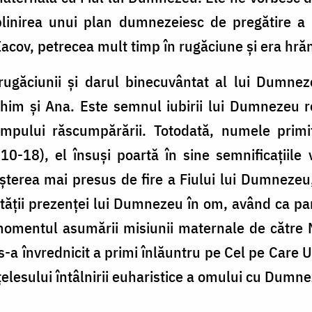
inirea unui plan dumnezeiesc de pregătire a Fe
 Iacov, petrecea mult timp în rugăciune și era hrăn
ugăciunii și darul binecuvântat al lui Dumneze
oachim și Ana. Este semnul iubirii lui Dumnezeu 
timpului răscumpărării. Totodată, numele primi
0-18), el însuși poartă în sine semnificațiile
șterea mai presus de fire a Fiului lui Dumnezeu, 
lității prezenței lui Dumnezeu în om, având ca p
momentul asumării misiunii maternale de către M
s-a învrednicit a primi înlăuntru pe Cel pe Care 
țelesului întâlnirii euharistice a omului cu Dumn