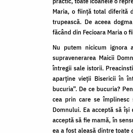
practic, toate icoanele o repr
Maria, o ființă total diferit
trupească. De aceea dogma I
făcând din Fecioara Maria o fi
Nu putem nicicum ignora ac
supravenerarea Maicii Domn
întregii sale istorii. Preacin
aparține vieții Bisericii în 
bucuria”. De ce bucuria? Pent
cea prin care se împlinesc 
Domnului. Ea acceptă să își d
acceptă să fie mamă, în sensul
ea a fost aleasă dintre toate