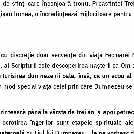
le de sfinți care înconjoară tronul Preasfintei Tre
țișau lumea, o încredințează mijlocitoare pentr
ă cu discreție doar secvențe din viața Fecioarei 
al Scripturii este descoperirea nașterii ca Om a
rturisirea dumnezeirii Sale, însă, ca un ecou al
în mod special viața celei prin care Dumnezeu s
rintească până la vârsta de trei ani și apoi petr
ocrotirea îngerilor sunt etapele spirituale ale
maternală cu Fiul lui Dumnezeu. Ele ne vorbesc des