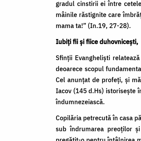
gradul cinstirii ei între cete
mâinile răstignite care îmbră
mama ta!” (In.19, 27-28).
Iubiți fii și fiice duhovnicești,
Sfinții Evangheliști relateaz
deoarece scopul fundamental 
Cel anunțat de profeți, și mă
Iacov (145 d.Hs) istorisește 
îndumnezeiască.
Copilăria petrecută în casa pă
sub îndrumarea preoților și 
pregătit-o pentru întâlnirea 