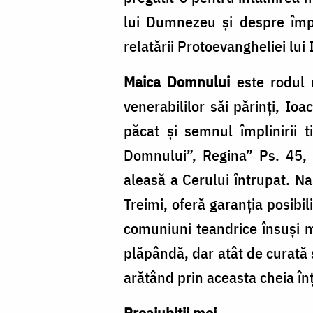
lui Dumnezeu și despre împl
relatării Protoevangheliei lui
Maica Domnului
este rodul r
venerabililor săi părinți, I
păcat și semnul împlinirii 
Domnului”, Regina” Ps. 45, 1
aleasă a Cerului întrupat. Na
Treimi, oferă garanția posibi
comuniuni teandrice însuși 
plăpândă, dar atât de curată 
arătând prin aceasta cheia în
Preaiubiții mei,