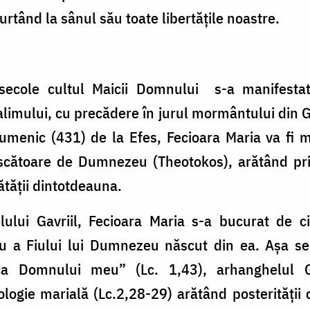
rtând la sânul său toate libertățile noastre.
 secole cultul Maicii Domnului s-a manifestat
limului, cu precădere în jurul mormântului din 
umenic (431) de la Efes, Fecioara Maria va fi mă
ătoare de Dumnezeu (Theotokos), arătând prin
ătății dintotdeauna.
lui Gavriil, Fecioara Maria s-a bucurat de cin
cu a Fiului lui Dumnezeu născut din ea. Așa se
ca Domnului meu” (Lc. 1,43), arhanghelul G
logie marială (Lc.2,28-29) arătând posterității 