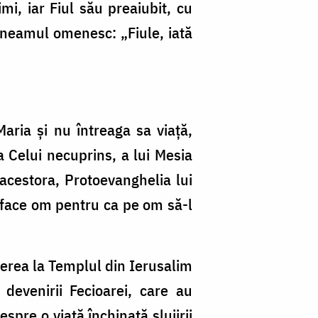
imi, iar Fiul său preaiubit, cu
u neamul omenesc: „Fiule, iată
Maria și nu întreaga sa viață,
 Celui necuprins, a lui Mesia
 acestora, Protoevanghelia lui
e face om pentru ca pe om să-l
ecerea la Templul din Ierusalim
 devenirii Fecioarei, care au
pre o viață închinată slujirii