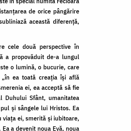
este în special numită Fecioara
distanțarea de orice pângărire
ubliniază această diferență,
re cele două perspective în
ă a propovăduit de-a lungul
 este o lumină, o bucurie, care
 „în ea toată creația își află
smerenia ei, ea acceptă să fie
al Duhului Sfânt, umanitatea
pul și sângele lui Hristos. Ea
viața ei, smerită și iubitoare,
u. Ea a devenit noua Evă, noua