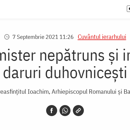
Cuvântul ierarhului
7 Septembrie 2021 11:26
ster nepătruns și i
daruri duhovnicești
reasfințitul Ioachim, Arhiepiscopul Romanului și B