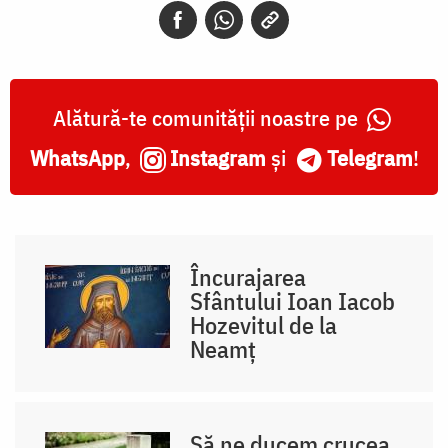
Alătură-te comunității noastre pe
WhatsApp
,
Instagram
și
Telegram
!
Încurajarea
Sfântului Ioan Iacob
Hozevitul de la
Neamț
Să ne ducem crucea