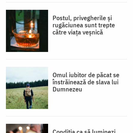
Postul, privegherile și
rugăciunea sunt trepte
către viața veșnică
Omul iubitor de păcat se
înstrăinează de slava lui
Dumnezeu
Condiția ca să luminezi