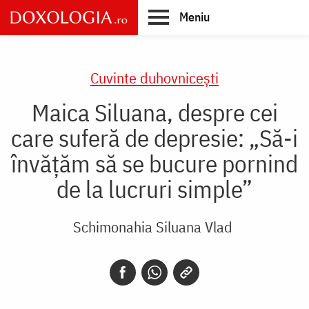
Skip
Meniu
to
main
Main
content
navigation
Cuvinte duhovnicești
Maica Siluana, despre cei
care suferă de depresie: „Să-i
învățăm să se bucure pornind
de la lucruri simple”
Schimonahia Siluana Vlad