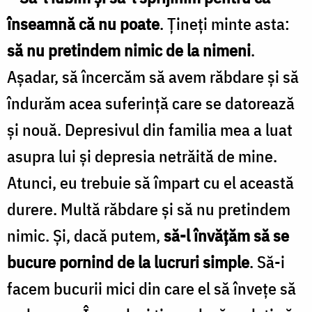
lucruri
înseamnă că nu poate
. Ţineţi minte asta:
simple”
să nu pretindem nimic de la ni­meni
.
/
Aşadar, să încercăm să avem răbdare şi să
Foto:
îndu­răm acea suferinţă care se datorează
Oana
Nechifor
şi nouă. Depresivul din familia mea a luat
asupra lui şi depresia netrăită de mine.
Atunci, eu trebuie să împart cu el această
durere. Multă răbdare şi să nu pretindem
nimic. Şi, dacă putem,
să-l învăţăm să se
bucure pornind de la lucruri simple
. Să-i
facem bucurii mici din care el să înveţe să