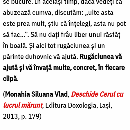
se bucure. În acelaşi timp, dacă vedeţi că
abuzează cumva, discutăm: „uite asta
este prea mult, ştiu că înţelegi, asta nu pot
să fac...”. Să nu daţi frâu liber unui răsfăţ
în boală. Şi aici tot rugăciunea şi un
părinte duhovnic vă ajută.
Rugăciunea vă
ajută şi vă învaţă multe, concret, în fie­care
clipă
.
(
Monahia Siluana Vlad
,
Deschide Cerul cu
lucrul mărunt
, Editura Doxologia, Iași,
2013, p. 179)