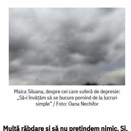
Maica
Maica Siluana, despre cei care suferă de depresie:
„Să-i învățăm să se bucure pornind de la lucruri
Siluana,
simple” / Foto: Oana Nechifor
despre
cei
Multă răbdare și să nu pretindem nimic. Și,