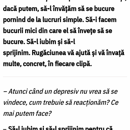
care
dacă putem, să-l învățăm să se bucure
suferă
pornind de la lucruri simple. Să-i facem
de
bucurii mici din care el să învețe să se
depresie:
bucure. Să-l iubim și să-l
„Să-
i
sprijinim. Rugăciunea vă ajută și vă învață
învățăm
multe, concret, în fie­care clipă.
să
se
– Atunci când un depresiv nu vrea să se
bucure
vindece, cum trebuie să reacţionăm? Ce
pornind
de
mai putem face?
la
–
Să-l iubim şi să-l sprijinim pentru că