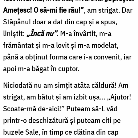
Amețesc! O să-mi fie rău!”
, am strigat. Dar
Stăpânul doar a dat din cap și a spus,
liniștit:
„Încă nu”
. M-a învârtit, m-a
frământat și m-a lovit și m-a modelat,
până a obținut forma care i-a convenit, iar
apoi m-a băgat în cuptor.
Niciodată nu am simțit atâta căldură! Am
strigat, am bătut și am izbit ușa... „Ajutor!
Scoate-mă de-aici!” Puteam să-L văd
printr-o deschizătură și puteam citi pe
buzele Sale, în timp ce clătina din cap