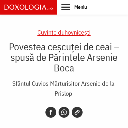
Skip
Meniu
to
main
Main
content
navigation
Cuvinte duhovnicești
Povestea ceșcuței de ceai –
spusă de Părintele Arsenie
Boca
Sfântul Cuvios Mărturisitor Arsenie de la
Prislop