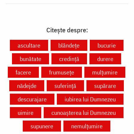
Citește despre:
ascultare
blândețe
bucurie
bunătate
credință
durere
facere
frumusețe
mulțumire
nădejde
suferință
supărare
descurajare
iubirea lui Dumnezeu
uimire
cunoașterea lui Dumnezeu
supunere
nemulțumire