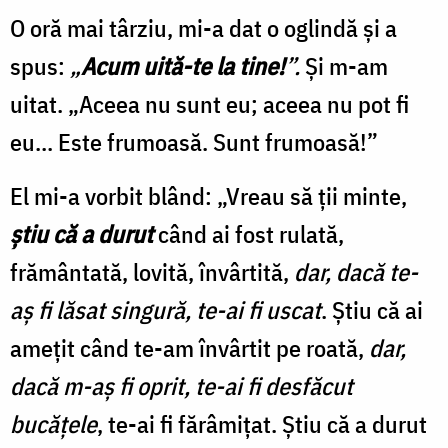
O oră mai târziu, mi-a dat o oglindă și a
spus:
„
Acum uită-te la tine!
”.
Și m-am
uitat. „Aceea nu sunt eu; aceea nu pot fi
eu... Este frumoasă. Sunt frumoasă!”
El mi-a vorbit blând: „Vreau să ții minte,
știu că a durut
când ai fost rulată,
frământată, lovită, învârtită,
dar, dacă te-
aș fi lăsat singură, te-ai fi uscat
. Știu că ai
amețit când te-am învârtit pe roată,
dar,
dacă m-aș fi oprit, te-ai fi desfăcut
bucățele
, te-ai fi fărâmițat. Știu că a durut