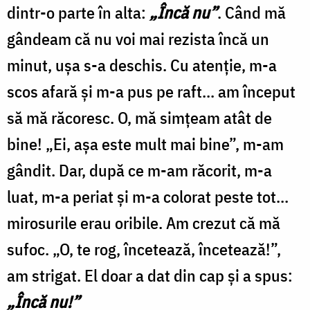
dintr-o parte în alta:
„Încă nu”
. Când mă
gândeam că nu voi mai rezista încă un
minut, ușa s-a deschis. Cu atenție, m-a
scos afară și m-a pus pe raft... am început
să mă răcoresc. O, mă simțeam atât de
bine! „Ei, așa este mult mai bine”, m-am
gândit. Dar, după ce m-am răcorit, m-a
luat, m-a periat și m-a colorat peste tot…
mirosurile erau oribile. Am crezut că mă
sufoc. „O, te rog, încetează, încetează!”,
am strigat. El doar a dat din cap și a spus:
„Încă nu!”