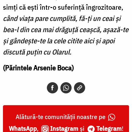
simți că ești într-o suferință îngrozitoare,
când viața pare cumplită, fă-ți un ceai și
bea-l din cea mai drăguță ceașcă, așază-te
și gândește-te la cele citite aici și apoi
discută puțin cu Olarul.
(Părintele Arsenie Boca)
Alătură-te comunității noastre pe
WhatsApp
,
Instagram
și
Telegram
!