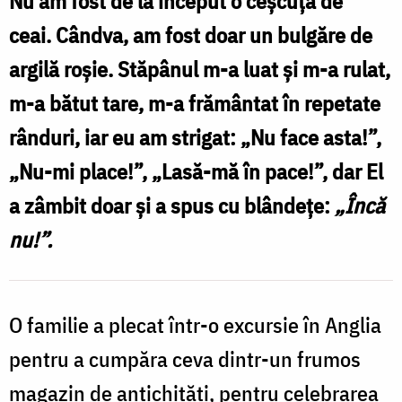
Nu am fost de la început o ceșcuță de
–
ceai. Cândva, am fost doar un bulgăre de
spusă
argilă roșie. Stăpânul m-a luat și m-a rulat,
de
m-a bătut tare, m-a frământat în repetate
Părintele
rânduri, iar eu am strigat: „Nu face asta!”,
Arsenie
„Nu-mi place!”, „Lasă-mă în pace!”, dar El
Boca
a zâmbit doar și a spus cu blândețe:
„Încă
/
nu!”.
Foto:
EvinDC
O familie a plecat într-o excursie în Anglia
pentru a cumpăra ceva dintr-un frumos
magazin de antichități, pentru celebrarea