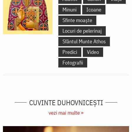
Minuni
Icoane
Sfinte moaște
Locuri de pelerinaj
Sfântul Munte Athos
Predici
Video
Fotografii
CUVINTE DUHOVNICEȘTI
vezi mai multe »