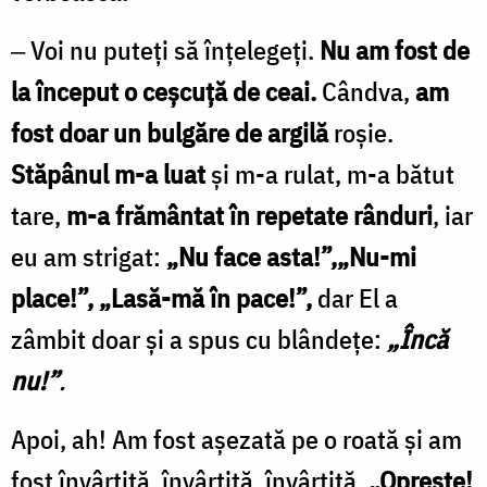
‒ Voi nu puteți să înțelegeți.
Nu am fost de
la început o ceșcuță de ceai.
Cândva,
am
fost doar un bulgăre de argilă
roșie.
Stăpânul
m-a luat
și m-a rulat, m-a bătut
tare,
m-a frământat în repetate rânduri
, iar
eu am strigat:
„Nu face asta!”,„Nu-mi
place!”, „Lasă-mă în pace!”,
dar El a
zâmbit doar și a spus cu blândețe:
„Încă
nu!”
.
Apoi, ah! Am fost așezată pe o roată și am
fost învârtită, învârtită, învârtită.
„Oprește!