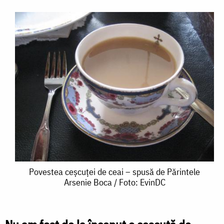
Povestea
Povestea ceșcuței de ceai – spusă de Părintele
Arsenie Boca / Foto: EvinDC
ceșcuței
de
ceai