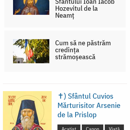
Sfântului Ioan Iacob
Hozevitul de la
Neamț
Cum să ne păstrăm
credința
strămoșească
✝) Sfântul Cuvios
Mărturisitor Arsenie
de la Prislop
Acatist
Canon
Viață