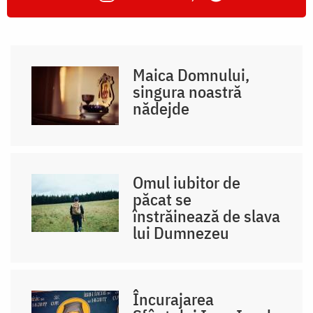
Maica Domnului,
singura noastră
nădejde
Omul iubitor de
păcat se
înstrăinează de slava
lui Dumnezeu
Încurajarea