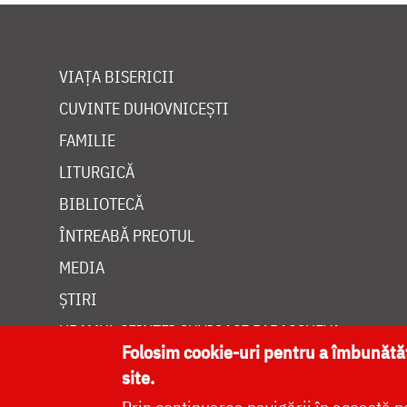
VIAȚA BISERICII
CUVINTE DUHOVNICEȘTI
FAMILIE
LITURGICĂ
BIBLIOTECĂ
ÎNTREABĂ PREOTUL
MEDIA
ȘTIRI
HRAMUL SFINTEI CUVIOASE PARASCHEVA
Folosim cookie-uri pentru a îmbunăt
site.