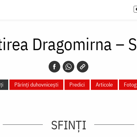
irea Dragomirna – 
ți
Părinți duhovnicești
Predici
Articole
Fotogr
SFINȚI