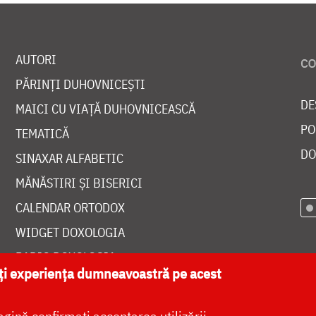
AUTORI
PĂRINȚI DUHOVNICEȘTI
DE
MAICI CU VIAȚĂ DUHOVNICEASCĂ
PO
TEMATICĂ
DO
SINAXAR ALFABETIC
MĂNĂSTIRI ȘI BISERICI
CALENDAR ORTODOX
WIDGET DOXOLOGIA
RADIO DOXOLOGIA
ăți experiența dumneavoastră pe acest