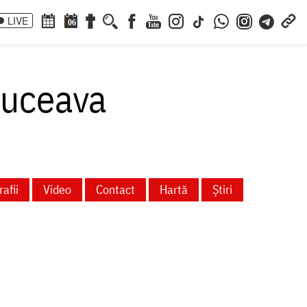
LIVE
06
Suceava
afii
Video
Contact
Hartă
Știri