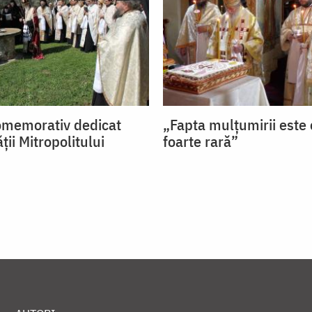
memorativ dedicat
„Fapta mulțumirii este 
ţii Mitropolitului
foarte rară”