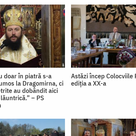
 doar în piatră s-a
Astăzi încep Colocviile 
rumos la Dragomirna, ci
ediţia a XX-a
trite au dobândit aici
lăuntrică.” – PS
n