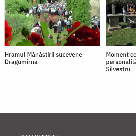
Hramul Mănăstirii sucevene
Moment co
Dragomirna
personalită
Silvestru