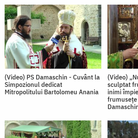
(Video) PS Damaschin - Cuvânt la
(Video) „Nu
Simpozionul dedicat
sculptat f
Mitropolitului Bartolomeu Anania
inimi împie
frumusețe 
Damaschi