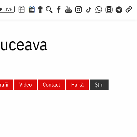
LIVE
08
Suceava
afii
Video
Contact
Hartă
Știri