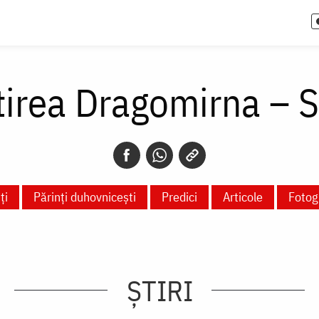
irea Dragomirna – 
ți
Părinți duhovnicești
Predici
Articole
Fotogr
ȘTIRI