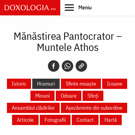
Skip
Meniu
to
main
Main
content
navigation
Mănăstirea Pantocrator –
Muntele Athos
Istoric
Hramuri
Sfinte moaște
Icoane
Minuni
Odoare
Sfinți
Ansamblul clădirilor
Așezăminte din subordine
Articole
Fotografii
Contact
Hartă