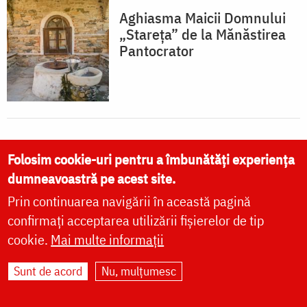
Aghiasma Maicii Domnului
„Stareța” de la Mănăstirea
Pantocrator
Folosim cookie-uri pentru a îmbunătăți experiența
AȘEZĂMINTE DIN SUBORDINE
dumneavoastră pe acest site.
Prin continuarea navigării în această pagină
confirmați acceptarea utilizării fișierelor de tip
vezi mai multe »
cookie.
Mai multe informații
Sunt de acord
Nu, mulțumesc