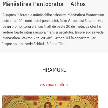
Mănăstirea Pantocrator – Athos
A şaptea în ierarhia mănăstirilor athonite, Mănăstirea Pantocrator
este situată în nord-estul peninsulei, între Vatoped şi Stavronikita,
pe un promontoriu stâncos înalt de peste 20 de metri, ce oferă o
vedere foarte întinsă asupra mării şi uscatului. Înspre sud se vede
Mănăstirea Stavronikita, cu vârful Athonului în depărtare, iar
înspre apus se vede Schitul „Sfântul Ilie”.
HRAMURI
vezi mai multe »