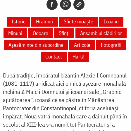
Istoric
Hramuri
Sfinte moaște
Icoane
Minuni
Odoare
Sfinți
Ansamblul clădirilor
Așezăminte din subordine
Articole
Fotografii
Contact
Hartă
După tradiţie, împăratul bizantin Alexie I Comneanul
(1081-1117) a ridicat aici o mică aşezare monahală
închinată Maicii Domnului şi icoanei sale „Grabnic
ajutătoarea”, icoană ce se păstra în Mănăstirea
Pantocrator din Constantinopol, ctitoria aceluiaşi
împărat. Noua vatră monahală care a dăinuit până în
secolul al XIII-lea s-a numit tot Pantocrator şi a