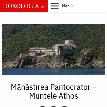
Skip
Meniu
to
main
Main
content
navigation
Mănăstirea Pantocrator –
Muntele Athos