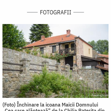
FOTOGRAFII
(Foto) Închinare la icoana Maicii Domnului
„Cea care alăptează” de la Chilia Paterița din