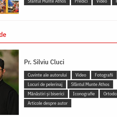
Sfântul Munte Athos
Predici
Video
 de
Pr. Silviu Cluci
Cuvinte ale autorului
Video
Fotografii
Locuri de pelerinaj
Sfântul Munte Athos
Mănăstiri și biserici
Iconografie
Ortodo
Articole despre autor