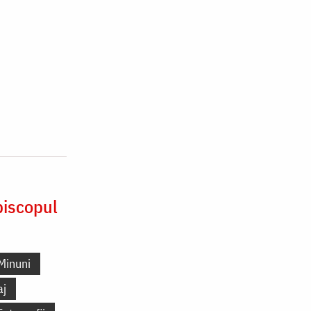
piscopul
Minuni
aj