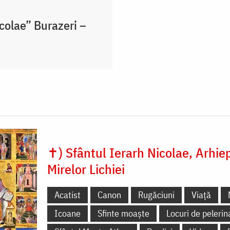
icolae” Burazeri –
✝) Sfântul Ierarh Nicolae, Arhie
Mirelor Lichiei
Acatist
Canon
Rugăciuni
Viață
Icoane
Sfinte moaște
Locuri de pelerin