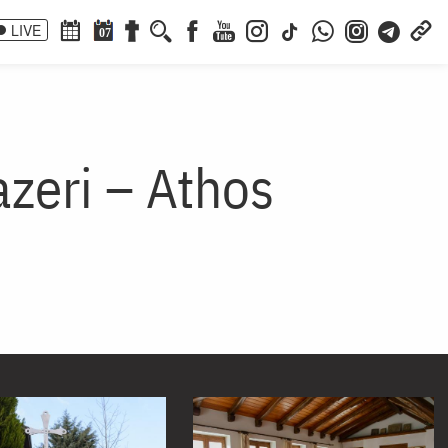
LIVE
07
azeri – Athos