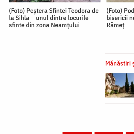
(Foto) Peștera Sfintei Teodora de
(Foto) Po
la Sihla – unul dintre locurile
bisericii 
sfinte din zona Neamțului
Râmeț
Mănăstiri ș