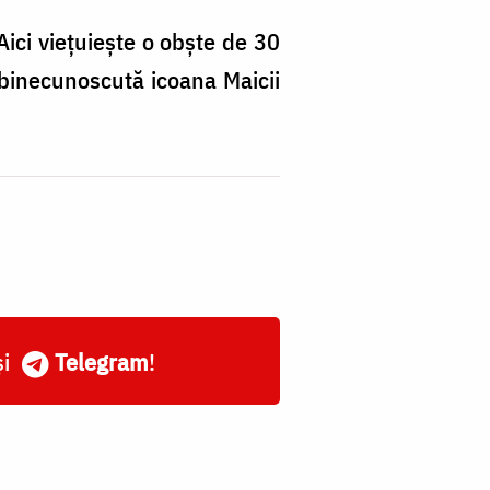
Aici vieţuieşte o obşte de 30
 binecunoscută icoana Maicii
și
Telegram
!