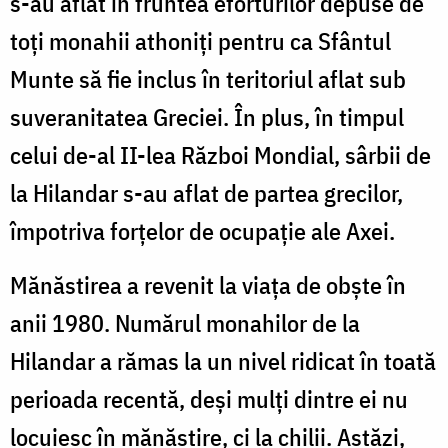
s-au aflat în fruntea eforturilor depuse de
toţi monahii athoniţi pentru ca Sfântul
Munte să fie inclus în teritoriul aflat sub
suveranitatea Greciei. În plus, în timpul
celui de-al II-lea Război Mondial, sârbii de
la Hilandar s-au aflat de partea grecilor,
împotriva forţelor de ocupaţie ale Axei.
Mănăstirea a revenit la viaţa de obşte în
anii 1980. Numărul monahilor de la
Hilandar a rămas la un nivel ridicat în toată
perioada recentă, deşi mulţi dintre ei nu
locuiesc în mănăstire, ci la chilii. Astăzi,