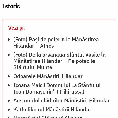
/
Silviu
Istoric
F
Cluci
p
Vezi și:
S
(Foto) Pași de pelerin la Mănăstirea
C
Hilandar – Athos
(Foto) De la arsanaua Sfântul Vasile la
Mănăstirea Hilandar – Pe potecile
Sfântului Munte
Odoarele Mănăstirii Hilandar
Icoana Maicii Domnului „a Sfântului
Ioan Damaschin” (Trihirussa)
Ansamblul clădirilor Mănăstirii Hilandar
Katholikonul Mănăstirii Hilandar