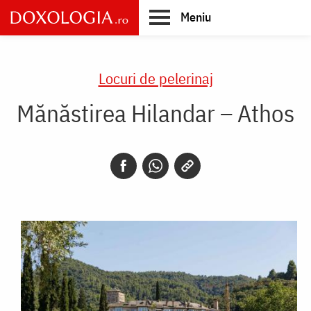
Skip
Meniu
to
main
Main
content
navigation
Locuri de pelerinaj
Mănăstirea Hilandar – Athos