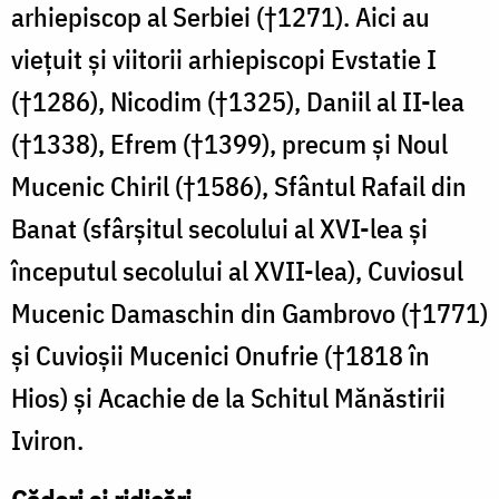
arhiepiscop al Serbiei (†1271). Aici au
vieţuit şi viitorii arhiepiscopi Evstatie I
(†1286), Nicodim (†1325), Daniil al II-lea
(†1338), Efrem (†1399), precum şi Noul
Mucenic Chiril (†1586), Sfântul Rafail din
Banat (sfârşitul secolului al XVI-lea şi
începutul secolului al XVII-lea), Cuviosul
Mucenic Damaschin din Gambrovo (†1771)
şi Cuvioşii Mucenici Onufrie (†1818 în
Hios) şi Acachie de la Schitul Mănăstirii
Iviron.