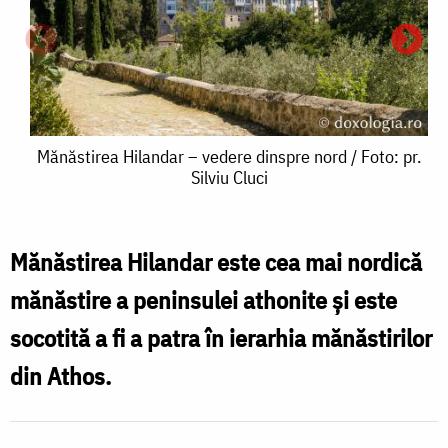
Mănăstirea
Mănăstirea Hilandar – vedere dinspre nord / Foto: pr.
Silviu Cluci
Hilandar
–
vedere
Mănăstirea Hilandar este cea mai nordică
dinspre
mănăstire a peninsulei athonite şi este
H
nord
socotită a fi a patra în ierarhia mănăstirilor
/
din Athos.
c
Foto:
i
pr.