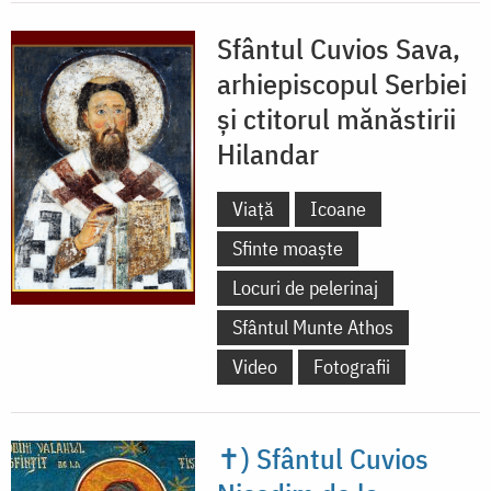
Sfântul Cuvios Sava,
arhiepiscopul Serbiei
și ctitorul mănăstirii
Hilandar
Viață
Icoane
Sfinte moaște
Locuri de pelerinaj
Sfântul Munte Athos
Video
Fotografii
✝) Sfântul Cuvios