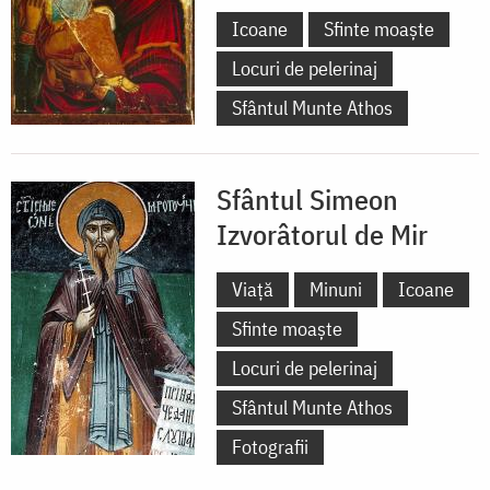
Icoane
Sfinte moaște
Locuri de pelerinaj
Sfântul Munte Athos
Sfântul Simeon
Izvorâtorul de Mir
Viață
Minuni
Icoane
Sfinte moaște
Locuri de pelerinaj
Sfântul Munte Athos
Fotografii