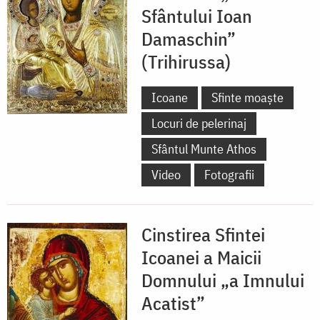
Sfântului Ioan
Damaschin”
(Trihirussa)
Icoane
Sfinte moaște
Locuri de pelerinaj
Sfântul Munte Athos
Video
Fotografii
Cinstirea Sfintei
Icoanei a Maicii
Domnului „a Imnului
Acatist”