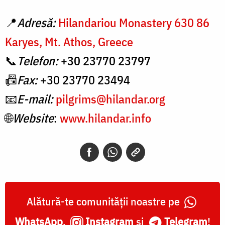
📍
Adresă:
Hilandariou Monastery 630 86
Karyes, Mt. Athos, Greece
📞
Telefon:
+30 23770 23797
📠
Fax:
+30 23770 23494
📧
E-mail:
pilgrims@hilandar.org
🌐
Website
:
www.hilandar.info
Alătură-te comunității noastre pe
WhatsApp
,
Instagram
și
Telegram
!