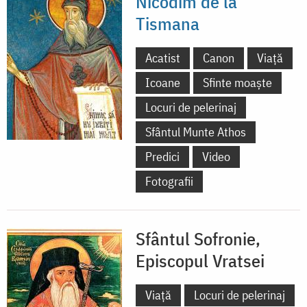
Nicodim de la
Tismana
Acatist
Canon
Viață
Icoane
Sfinte moaște
Locuri de pelerinaj
Sfântul Munte Athos
Predici
Video
Fotografii
Sfântul Sofronie,
Episcopul Vratsei
Viață
Locuri de pelerinaj