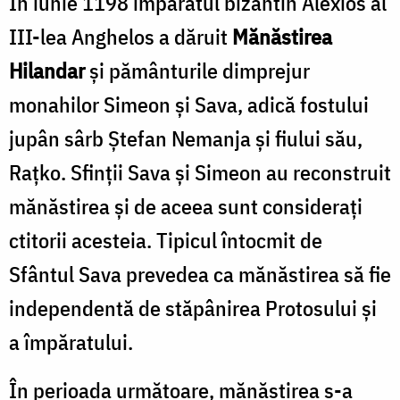
În iunie 1198 împăratul bizantin Alexios al
III-lea Anghelos a dăruit
Mănăstirea
Hilandar
și pământurile dimprejur
monahilor Simeon și Sava, adică fostului
jupân sârb Ștefan Nemanja și fiului său,
Raţko. Sfinţii Sava şi Simeon au reconstruit
mănăstirea şi de aceea sunt consideraţi
ctitorii acesteia. Tipicul întocmit de
Sfântul Sava prevedea ca mănăstirea să fie
independentă de stăpânirea Protosului şi
a împăratului.
În perioada următoare, mănăstirea s-a