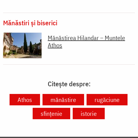
Mănăstiri și biserici
Mănăstirea Hilandar – Muntele
Athos
Citește despre:
Athos
mănăstire
rugăciune
sfințenie
istorie