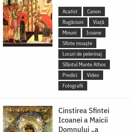
Acatist
Canon
Rugăciuni
Viață
Minuni
Icoane
Sfinte moaște
Locuri de pelerinaj
Sfântul Munte Athos
Predici
Video
Fotografii
Cinstirea Sfintei
Icoanei a Maicii
Domnului „a