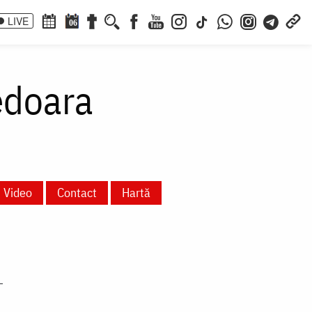
LIVE
06
edoara
Video
Contact
Hartă