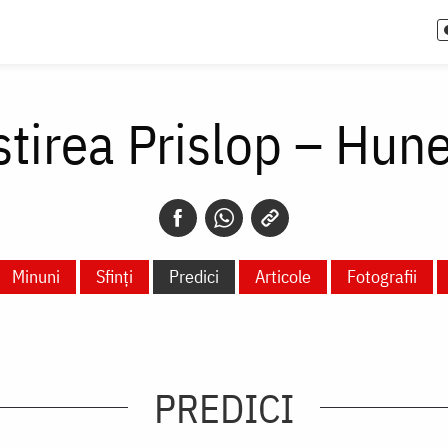
tirea Prislop – Hun
Minuni
Sfinți
Predici
Articole
Fotografii
PREDICI