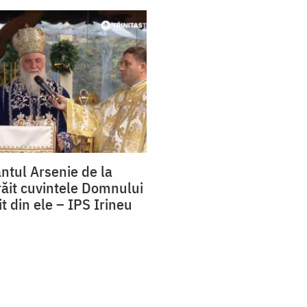
ântul Arsenie de la
trăit cuvintele Domnului
it din ele – IPS Irineu