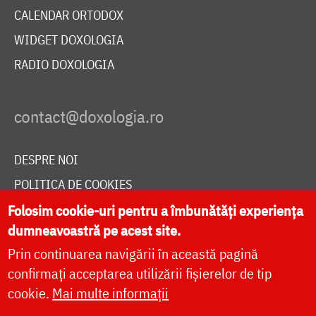
CALENDAR ORTODOX
WIDGET DOXOLOGIA
RADIO DOXOLOGIA
DESPRE NOI
POLITICA DE COOKIES
DONEAZĂ ONLINE PENTRU CATEDRALA NAȚIONALĂ
Folosim cookie-uri pentru a îmbunătăți experiența
dumneavoastră pe acest site.
Prin continuarea navigării în această pagină
LIVE
confirmați acceptarea utilizării fișierelor de tip
cookie.
Mai multe informații