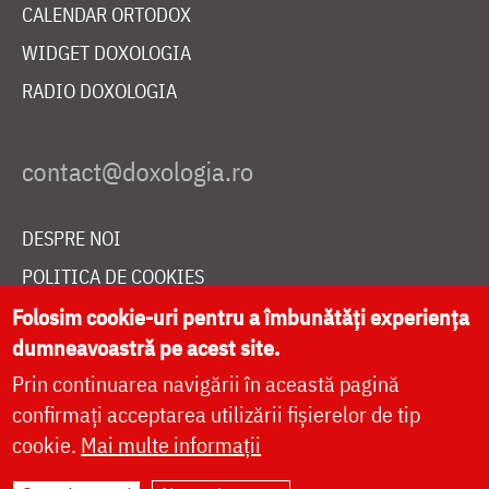
CALENDAR ORTODOX
WIDGET DOXOLOGIA
RADIO DOXOLOGIA
DESPRE NOI
POLITICA DE COOKIES
DONEAZĂ ONLINE PENTRU CATEDRALA NAȚIONALĂ
Folosim cookie-uri pentru a îmbunătăți experiența
dumneavoastră pe acest site.
Prin continuarea navigării în această pagină
LIVE
confirmați acceptarea utilizării fișierelor de tip
cookie.
Mai multe informații