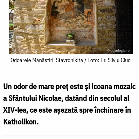
Odoarele
Odoarele Mănăstirii Stavronikita / Foto: Pr. Silviu Cluci
Mănăstirii
Stavronikita
Un odor de mare preț este și icoana mozaic
/
a Sfântului Nicolae, datând din secolul al
Foto:
XIV-lea, ce este așezată spre închinare în
Pr.
Katholikon.
Silviu
Cluci