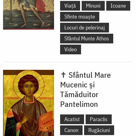
Viață
Minuni
Icoane
Sfinte moaște
Locuri de pelerinaj
Sfântul Munte Athos
Video
✝ Sfântul Mare
Mucenic și
Tămăduitor
Pantelimon
Acatist
Paraclis
Canon
Rugăciuni