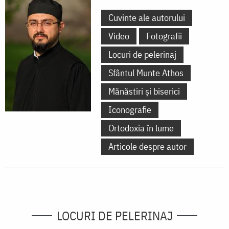
Cuvinte ale autorului
Video
Fotografii
Locuri de pelerinaj
Sfântul Munte Athos
Mănăstiri și biserici
Iconografie
Ortodoxia în lume
Articole despre autor
LOCURI DE PELERINAJ