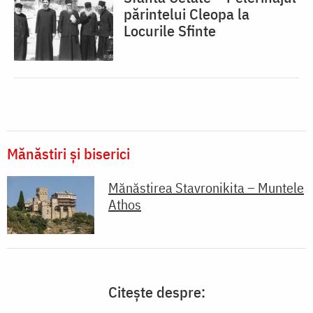
părintelui Cleopa la
Locurile Sfinte
Mănăstiri și biserici
Mănăstirea Stavronikita – Muntele
Athos
Citește despre: