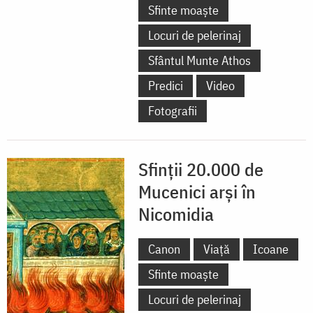
Sfinte moaște
Locuri de pelerinaj
Sfântul Munte Athos
Predici
Video
Fotografii
Sfinții 20.000 de
Mucenici arși în
Nicomidia
Canon
Viață
Icoane
Sfinte moaște
Locuri de pelerinaj