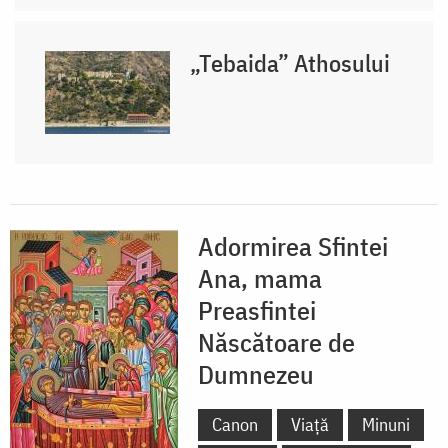
„Tebaida” Athosului
Adormirea Sfintei
Ana, mama
Preasfintei
Născătoare de
Dumnezeu
Canon
Viață
Minuni