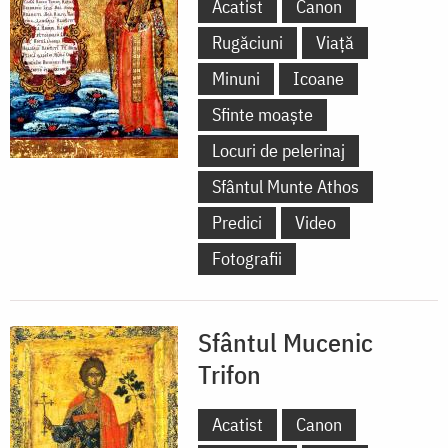
Acatist
Canon
Rugăciuni
Viață
Minuni
Icoane
Sfinte moaște
Locuri de pelerinaj
Sfântul Munte Athos
Predici
Video
Fotografii
Sfântul Mucenic
Trifon
Acatist
Canon