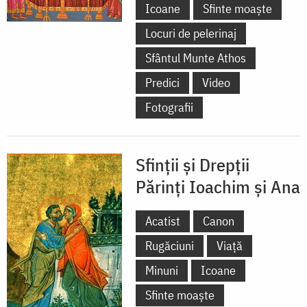
Icoane
Sfinte moaște
Locuri de pelerinaj
Sfântul Munte Athos
Predici
Video
Fotografii
Sfinții și Drepții
Părinți Ioachim și Ana
Acatist
Canon
Rugăciuni
Viață
Minuni
Icoane
Sfinte moaște