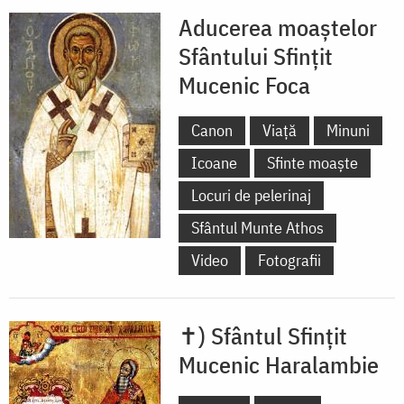
Aducerea moaștelor
Sfântului Sfințit
Mucenic Foca
Canon
Viață
Minuni
Icoane
Sfinte moaște
Locuri de pelerinaj
Sfântul Munte Athos
Video
Fotografii
✝) Sfântul Sfințit
Mucenic Haralambie