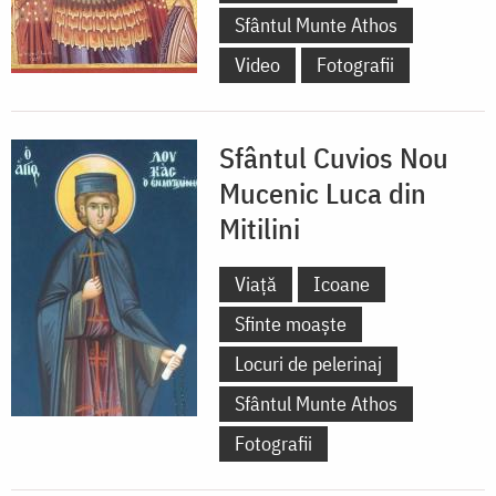
Sfântul Munte Athos
Video
Fotografii
Sfântul Cuvios Nou
Mucenic Luca din
Mitilini
Viață
Icoane
Sfinte moaște
Locuri de pelerinaj
Sfântul Munte Athos
Fotografii