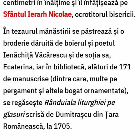
centimetri în înălţime şi îl înfățișează pe
Sfântul Ierarh Nicolae
, ocrotitorul bisericii.
În tezaurul mănăstirii se păstrează şi o
broderie dăruită de boierul şi poetul
Ienăchiţă Văcărescu şi de soţia sa,
Ecaterina, iar în bibliotecă, alături de 171
de manuscrise (dintre care, multe pe
pergament şi altele bogat ornamentate),
se regăseşte
Rânduiala liturghiei pe
glasuri
scrisă de Dumitraşcu din Ţara
Românească, la 1705.