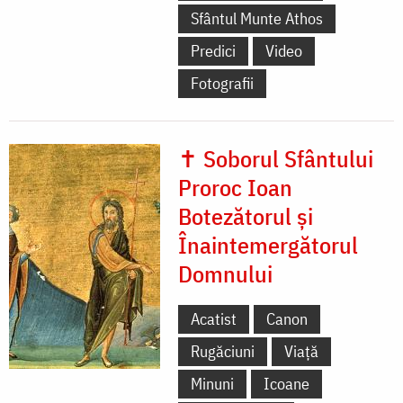
Sfântul Munte Athos
Predici
Video
Fotografii
✝ Soborul Sfântului
Proroc Ioan
Botezătorul și
Înaintemergătorul
Domnului
Acatist
Canon
Rugăciuni
Viață
Minuni
Icoane