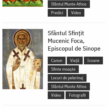
Sfântul Munte Athos
Predici
Video
Sfântul Sfințit
Mucenic Foca,
Episcopul de Sinope
Canon
Viață
Icoane
Sfinte moaște
Locuri de pelerinaj
Sfântul Munte Athos
Video
Fotografii