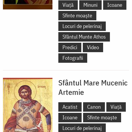
Viață
Minuni
Icoane
Sfinte moaște
Locuri de pelerinaj
Sfântul Munte Athos
Predici
Video
Fotografii
Sfântul Mare Mucenic
Artemie
Acatist
Canon
Viață
Icoane
Sfinte moaște
Locuri de pelerinaj