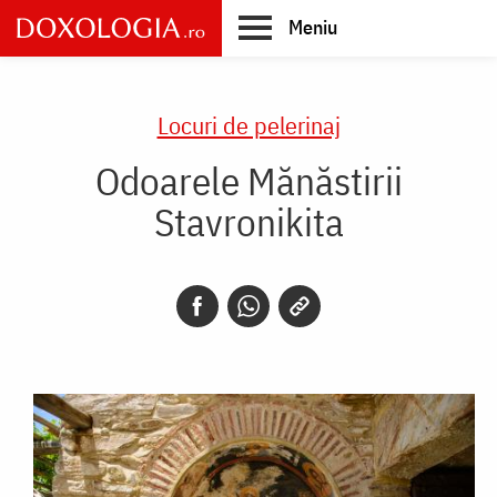
Skip
Meniu
to
main
Main
content
navigation
Locuri de pelerinaj
Odoarele Mănăstirii
Stavronikita