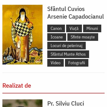
Sfântul Cuvios
Arsenie Capadocianul
Canon
Viață
Minuni
Icoane
Sfinte moaște
Locuri de pelerinaj
Sfântul Munte Athos
Video
Fotografii
Realizat de
Pr. Silviu Cluci