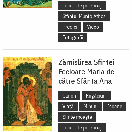
Locuri de pelerinaj
Sfântul Munte Athos
Predici
Video
Fotografii
Zămislirea Sfintei
Fecioare Maria de
către Sfânta Ana
Canon
Rugăciuni
Viață
Minuni
Icoane
Sfinte moaște
Locuri de pelerinaj