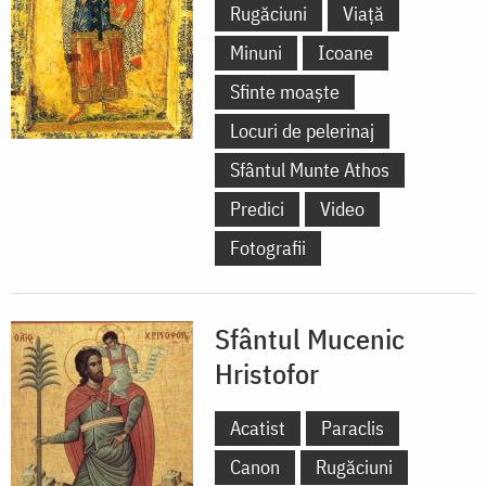
Rugăciuni
Viață
Minuni
Icoane
Sfinte moaște
Locuri de pelerinaj
Sfântul Munte Athos
Predici
Video
Fotografii
Sfântul Mucenic
Hristofor
Acatist
Paraclis
Canon
Rugăciuni