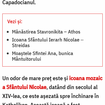
Capadocianul.
Vezi și:
Mănăstirea Stavronikita – Athos
Icoana Sfântului Ierarh Nicolae ‒
Streidas
Moaștele Sfintei Ana, bunica
Mântuitorului
Un odor de mare preţ este şi
icoana mozaic
a Sfântului Nicolae
, datând din secolul al
XIV-lea, ce este aşezată spre închinare în
Katholikon. Această icoană a fost