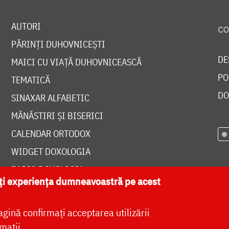
AUTORI
PĂRINȚI DUHOVNICEȘTI
DE
MAICI CU VIAȚĂ DUHOVNICEASCĂ
PO
TEMATICĂ
DO
SINAXAR ALFABETIC
MĂNĂSTIRI ȘI BISERICI
CALENDAR ORTODOX
WIDGET DOXOLOGIA
RADIO DOXOLOGIA
ăți experiența dumneavoastră pe acest
agină confirmați acceptarea utilizării
mații