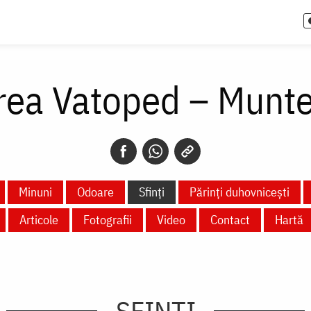
rea Vatoped – Munte
Minuni
Odoare
Sfinți
Părinți duhovnicești
Articole
Fotografii
Video
Contact
Hartă
SFINȚI