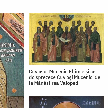
Cuviosul Mucenic Eftimie și cei
doisprezece Cuvioși Mucenici de
la Mănăstirea Vatoped