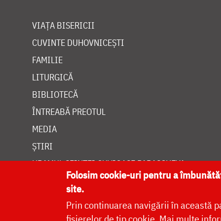
VIAȚA BISERICII
CUVINTE DUHOVNICEȘTI
FAMILIE
LITURGICĂ
BIBLIOTECĂ
ÎNTREABĂ PREOTUL
MEDIA
ȘTIRI
HRAMUL SFINTEI CUVIOASE PARASCHEVA
Folosim cookie-uri pentru a îmbunăt
site.
Prin continuarea navigării în această p
fișierelor de tip cookie.
Mai multe infor