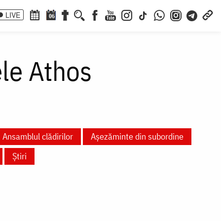
LIVE
06
le Athos
Ansamblul clădirilor
Așezăminte din subordine
Știri