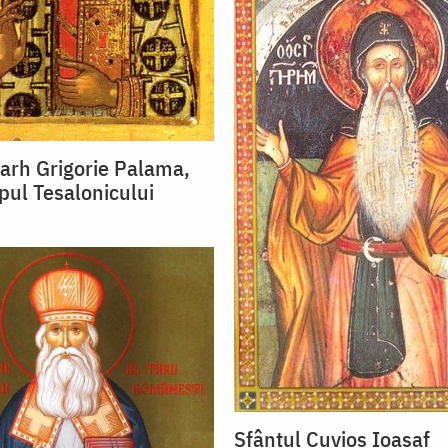
rarh Grigorie Palama,
pul Tesalonicului
Sfântul Cuvios Ioasaf