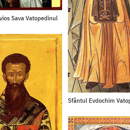
vios Sava Vatopedinul
Sfântul Evdochim Vato