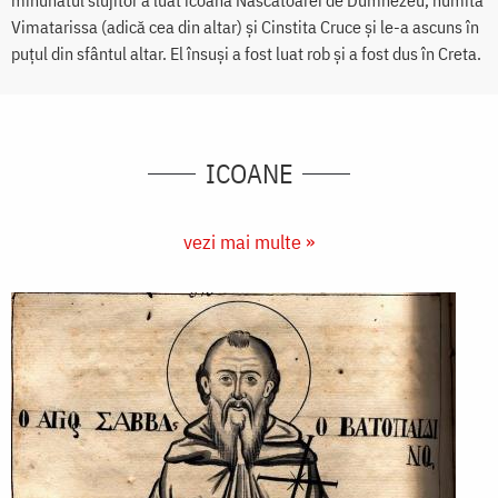
minunatul slujitor a luat icoana Născătoarei de Dumnezeu, numită
Vimatarissa (adică cea din altar) și Cinstita Cruce și le-a ascuns în
puțul din sfântul altar. El însuși a fost luat rob și a fost dus în Creta.
ICOANE
vezi mai multe »