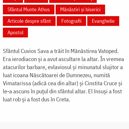
Sfântul Munte Athos
Mănăstiri și biserici
Articole despre sfânt
Fotografii
Evanghelie
Apostol
Sfântul Cuvios Sava a trăit în Mănăstirea Vatoped.
Era ierodiacon și a avut ascultare la altar. În vremea
atacurilor barbare, evlaviosul și minunatul slujitor a
luat icoana Născătoarei de Dumnezeu, numită
Vimatarissa (adică cea din altar) și Cinstita Cruce și
le-a ascuns în puțul din sfântul altar. El însuși a fost
luat rob și a fost dus în Creta.