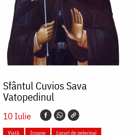
Sfântul Cuvios Sava
Vatopedinul
10 Iulie
Viață
Icoane
Locuri de pelerinaj