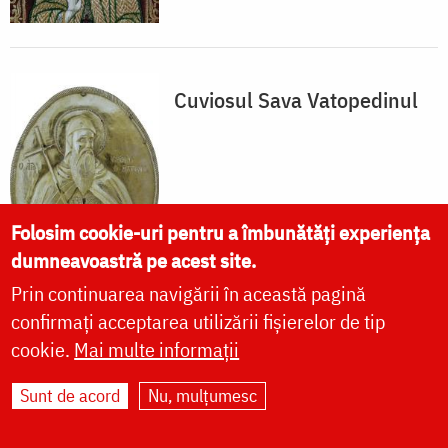
Cuviosul Sava Vatopedinul
Folosim cookie-uri pentru a îmbunătăți experiența
dumneavoastră pe acest site.
Prin continuarea navigării în această pagină
confirmați acceptarea utilizării fișierelor de tip
FOTOGRAFII
cookie.
Mai multe informații
Sunt de acord
Nu, mulțumesc
vezi mai multe »