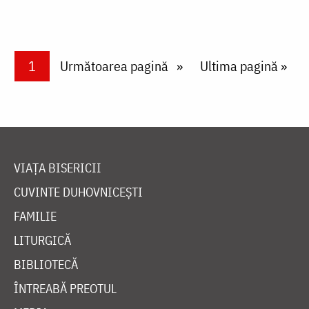
Paginare
Current page
1
Next page
Următoarea pagină
Last page
Ultima pagină »
VIAȚA BISERICII
CUVINTE DUHOVNICEȘTI
FAMILIE
LITURGICĂ
BIBLIOTECĂ
ÎNTREABĂ PREOTUL