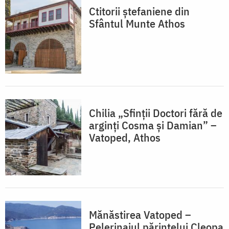
Ctitorii ștefaniene din
Sfântul Munte Athos
Chilia „Sfinții Doctori fără de
arginți Cosma și Damian” –
Vatoped, Athos
Mănăstirea Vatoped –
Pelerinajul părintelui Cleopa