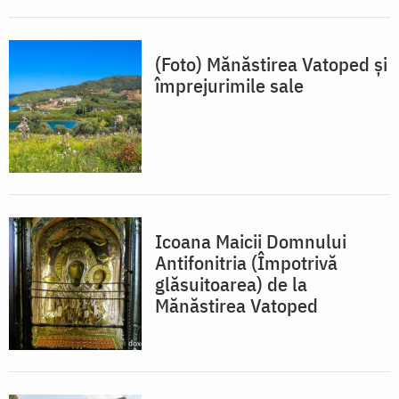
(Foto) Mănăstirea Vatoped și
împrejurimile sale
Icoana Maicii Domnului
Antifonitria (Împotrivă
glăsuitoarea) de la
Mănăstirea Vatoped