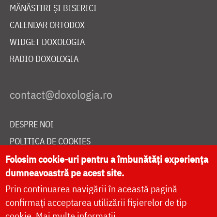
MĂNĂSTIRI ȘI BISERICI
CALENDAR ORTODOX
WIDGET DOXOLOGIA
RADIO DOXOLOGIA
DESPRE NOI
POLITICA DE COOKIES
DONEAZĂ ONLINE PENTRU CATEDRALA NAȚIONALĂ
Folosim cookie-uri pentru a îmbunătăți experiența
dumneavoastră pe acest site.
Prin continuarea navigării în această pagină
LIVE
confirmați acceptarea utilizării fișierelor de tip
cookie.
Mai multe informații