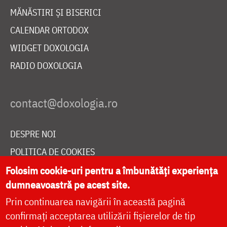
MĂNĂSTIRI ȘI BISERICI
CALENDAR ORTODOX
WIDGET DOXOLOGIA
RADIO DOXOLOGIA
DESPRE NOI
POLITICA DE COOKIES
DONEAZĂ ONLINE PENTRU CATEDRALA NAȚIONALĂ
Folosim cookie-uri pentru a îmbunătăți experiența
dumneavoastră pe acest site.
Prin continuarea navigării în această pagină
LIVE
confirmați acceptarea utilizării fișierelor de tip