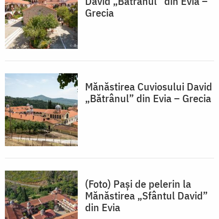
David „Bătrânul” din Evia –
Grecia
Mănăstirea Cuviosului David
„Bătrânul” din Evia – Grecia
(Foto) Pași de pelerin la
Mănăstirea „Sfântul David”
din Evia