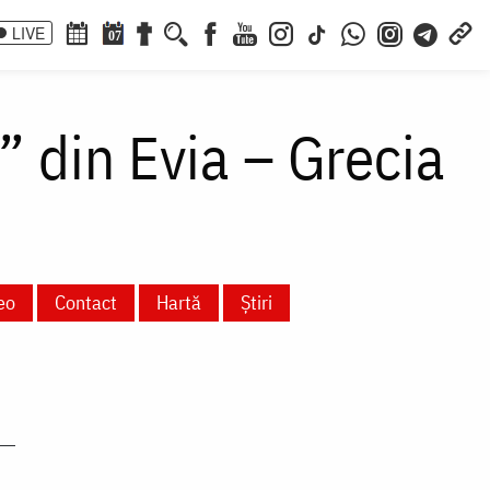
LIVE
07
” din Evia – Grecia
eo
Contact
Hartă
Știri