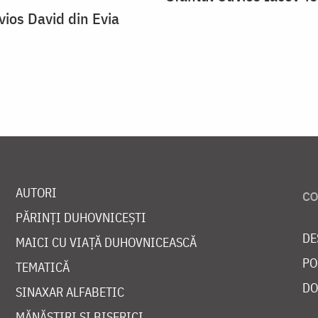
vios David din Evia
AUTORI
PĂRINȚI DUHOVNICEȘTI
DE
MAICI CU VIAȚĂ DUHOVNICEASCĂ
PO
TEMATICĂ
DO
SINAXAR ALFABETIC
MĂNĂSTIRI ȘI BISERICI