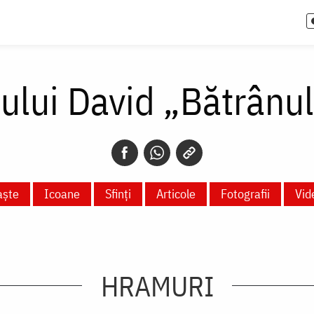
lui David „Bătrânul
aște
Icoane
Sfinți
Articole
Fotografii
Vid
HRAMURI