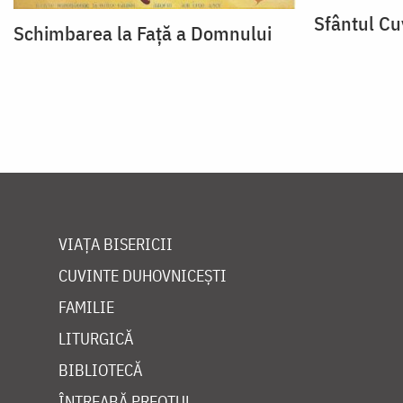
Sfântul Cu
Schimbarea la Față a Domnului
VIAȚA BISERICII
CUVINTE DUHOVNICEȘTI
FAMILIE
LITURGICĂ
BIBLIOTECĂ
ÎNTREABĂ PREOTUL