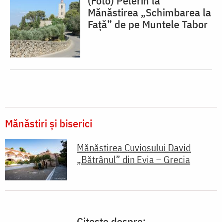
(Foto) Pelerin la
Mănăstirea „Schimbarea la
Față” de pe Muntele Tabor
Mănăstiri și biserici
Mănăstirea Cuviosului David
„Bătrânul” din Evia – Grecia
Citește despre: