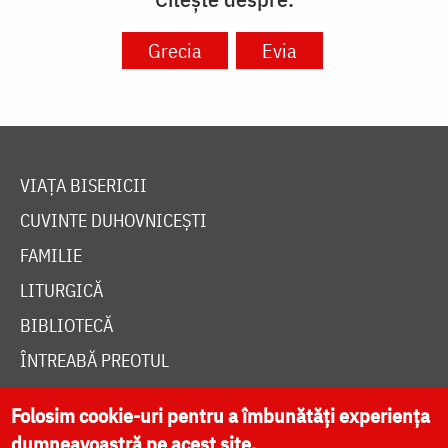
Grecia
Evia
VIAȚA BISERICII
CUVINTE DUHOVNICEȘTI
FAMILIE
LITURGICĂ
BIBLIOTECĂ
ÎNTREABĂ PREOTUL
MEDIA
Folosim cookie-uri pentru a îmbunătăți experiența
ȘTIRI
dumneavoastră pe acest site.