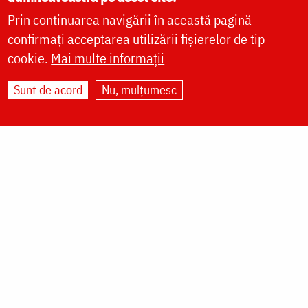
HRAMUL SFINTEI CUVIOASE PARASCHEVA
Prin continuarea navigării în această pagină
confirmați acceptarea utilizării fișierelor de tip
cookie.
Mai multe informații
AUTORI
PĂRINȚI DUHOVNICEȘTI
Sunt de acord
Nu, mulțumesc
MAICI CU VIAȚĂ DUHOVNICEASCĂ
TEMATICĂ
SINAXAR ALFABETIC
MĂNĂSTIRI ȘI BISERICI
CALENDAR ORTODOX
WIDGET DOXOLOGIA
RADIO DOXOLOGIA