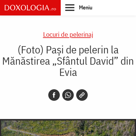
Skip
Meniu
to
main
Main
content
navigation
Locuri de pelerinaj
(Foto) Pași de pelerin la
Mănăstirea „Sfântul David” din
Evia