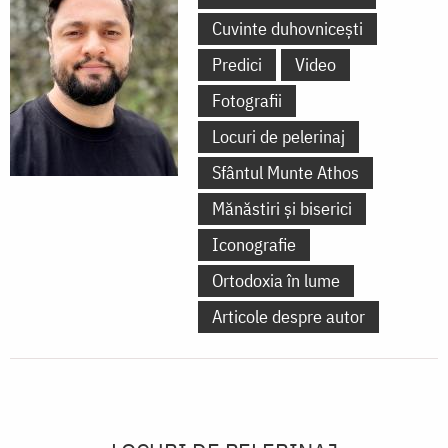
Cuvinte duhovnicești
Predici
Video
Fotografii
Locuri de pelerinaj
Sfântul Munte Athos
Mănăstiri și biserici
Iconografie
Ortodoxia în lume
Articole despre autor