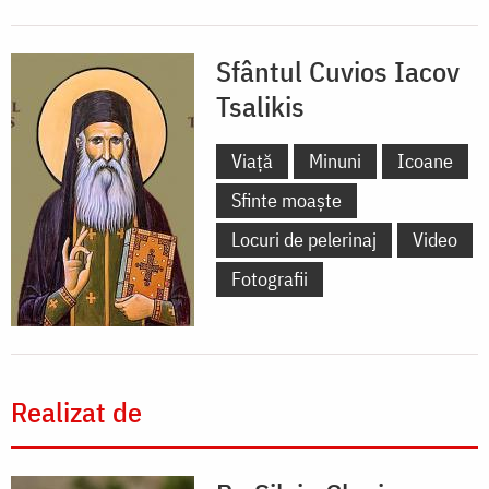
Sfântul Cuvios Iacov
Tsalikis
Viață
Minuni
Icoane
Sfinte moaște
Locuri de pelerinaj
Video
Fotografii
Realizat de