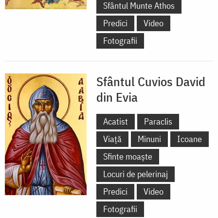
Sfântul Munte Athos
Predici
Video
Fotografii
Sfântul Cuvios David
din Evia
Acatist
Paraclis
Viață
Minuni
Icoane
Sfinte moaște
Locuri de pelerinaj
Predici
Video
Fotografii