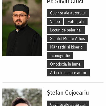
Pr. Silviu Cluci
Cuvinte ale autorului
Video
Fotografii
Locuri de pelerinaj
Sfântul Munte Athos
Mănăstiri și biserici
Iconografie
Ortodoxia în lume
Articole despre autor
Ștefan Cojocariu
Cuvinte ale autorului