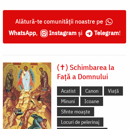
Alătură-te comunității noastre pe
WhatsApp
,
Instagram
și
Telegram
!
(✝) Schimbarea la
Față a Domnului
Acatist
Canon
Viață
Minuni
Icoane
Sfinte moaște
Locuri de pelerinaj