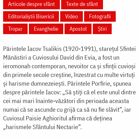
Articole despre sfânt
Texte de sfânt
Editorialiștii Bisericii
Video
Fotografii
Tropar
Evanghelie
Apostol
Știri
Părintele Iacov Tsalikis (1920-1991), starețul Sfintei
Mănăstiri a Cuviosului David din Evia, a fost un
ieromonah contemporan, nevoitor ca și sfinții cuvioși
din primele secole creștine, înzestrat cu multe virtuți
și harisme dumnezeiești. Părintele Porfirie, spunea
despre părintele Iacov: „Să știți că el este unul dintre
cei mai mari înainte-văzători din perioada aceasta
numai că se ascunde cu grijă ca să nu fie slăvit”, iar
Cuviosul Paisie Aghioritul afirma că deținea
„harismele Sfântului Nectarie”.