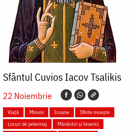
Sfântul Cuvios Iacov Tsalikis
22 Noiembrie
Viață
Minuni
Icoane
Sfinte moaște
Locuri de pelerinaj
Mănăstiri și biserici