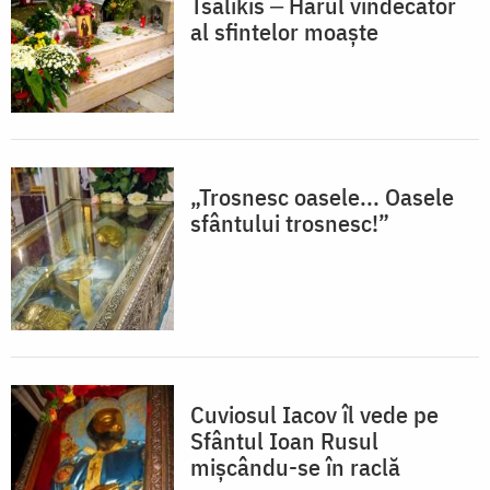
Tsalikis ‒ Harul vindecător
al sfintelor moaște
„Trosnesc oasele... Oasele
sfântului trosnesc!”
Cuviosul Iacov îl vede pe
Sfântul Ioan Rusul
mișcându-se în raclă