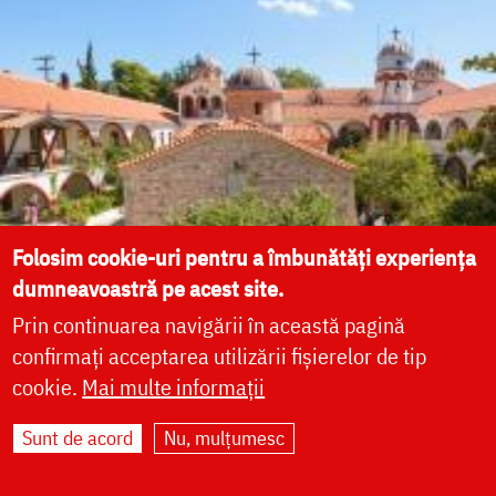
Folosim cookie-uri pentru a îmbunătăți experiența
dumneavoastră pe acest site.
Prin continuarea navigării în această pagină
confirmați acceptarea utilizării fișierelor de tip
cookie.
Mai multe informații
Sunt de acord
Nu, mulțumesc
(Foto) Mănăstirea Cuviosului David „Bătrânul”
din Evia – Grecia