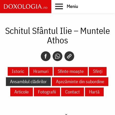
Skip
Meniu
to
main
Main
content
navigation
Schitul Sfântul Ilie – Muntele
Athos
Istoric
Hramuri
Sfinte moaște
Sfinți
Ansamblul clădirilor
Așezăminte din subordine
Articole
Fotografii
Contact
Hartă