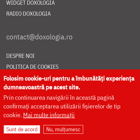
WIDGET DOXOLOGIA
RADIO DOXOLOGIA
DESPRE NOI
POLITICA DE COOKIES
DONEAZĂ ONLINE PENTRU CATEDRALA NAȚIONALĂ
Folosim cookie-uri pentru a îmbunătăți experiența
dumneavoastră pe acest site.
Prin continuarea navigării în această pagină
LIVE
confirmați acceptarea utilizării fișierelor de tip
cookie.
Mai multe informații
Sunt de acord
Nu, mulțumesc
Site dezvoltat de
DOXOLOGIA MEDIA
,
Arhiepiscopia Iașilor | ©
doxologia.ro