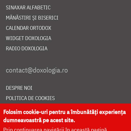
SINAXAR ALFABETIC
MĂNĂSTIRI ȘI BISERICI
CALENDAR ORTODOX
WIDGET DOXOLOGIA
RADIO DOXOLOGIA
DESPRE NOI
POLITICA DE COOKIES
DONEAZĂ ONLINE PENTRU CATEDRALA NAȚIONALĂ
Folosim cookie-uri pentru a îmbunătăți experiența
dumneavoastră pe acest site.
Prin continuarea navigării în această pagină
LIVE