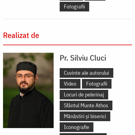
Fotografii
Realizat de
Pr. Silviu Cluci
Cuvinte ale autorului
Video
Fotografii
Locuri de pelerinaj
Sfântul Munte Athos
Mănăstiri și biserici
Iconografie