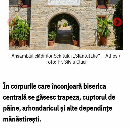
Ansamblul
Ansamblul clădirilor Schitului „Sfântul Ilie” – Athos /
Foto: Pr. Silviu Cluci
clădirilor
Schitului
„Sfântul
În corpurile care înconjoară biserica
Ilie”
centrală se găsesc trapeza, cuptorul de
c
–
pâine, arhondaricul şi alte dependinţe
S
Athos
mănăstirești.
„
/