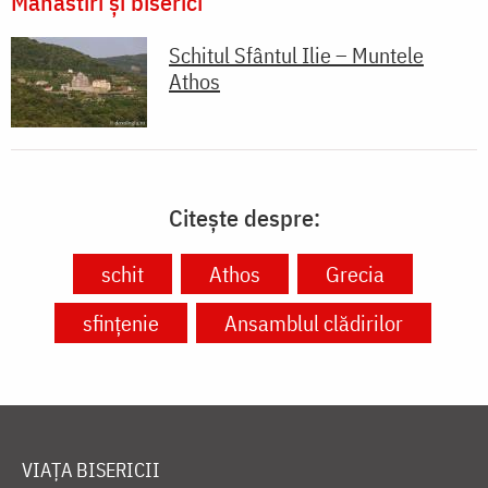
Mănăstiri și biserici
Schitul Sfântul Ilie – Muntele
Athos
Citește despre:
schit
Athos
Grecia
sfințenie
Ansamblul clădirilor
VIAȚA BISERICII