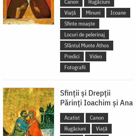
Canon
Rugăciuni
Viață
Minuni
Icoane
Sfinte moaște
Locuri de pelerinaj
Sfântul Munte Athos
Predici
Video
Fotografii
Sfinții și Drepții
Părinți Ioachim și Ana
Acatist
Canon
Rugăciuni
Viață