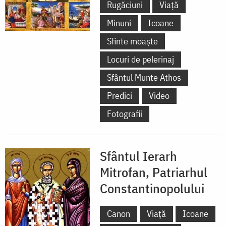
Rugăciuni
Viață
Minuni
Icoane
Sfinte moaște
Locuri de pelerinaj
Sfântul Munte Athos
Predici
Video
Fotografii
Sfântul Ierarh
Mitrofan, Patriarhul
Constantinopolului
Canon
Viață
Icoane