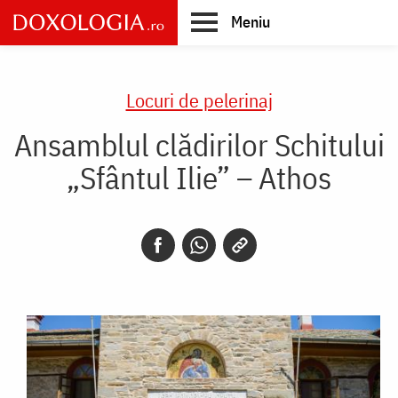
Skip
Meniu
to
main
Main
content
navigation
Locuri de pelerinaj
Ansamblul clădirilor Schitului
„Sfântul Ilie” – Athos