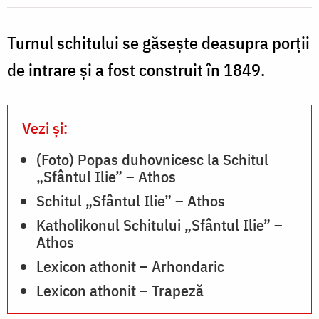
I
Foto:
Pr.
Turnul schitului se găseşte deasupra porţii
Silviu
de intrare şi a fost construit în 1849.
/
Cluci
F
Vezi și:
P
(Foto) Popas duhovnicesc la Schitul
S
„Sfântul Ilie” – Athos
C
Schitul „Sfântul Ilie” – Athos
Katholikonul Schitului „Sfântul Ilie” –
Athos
Lexicon athonit – Arhondaric
Lexicon athonit – Trapeză