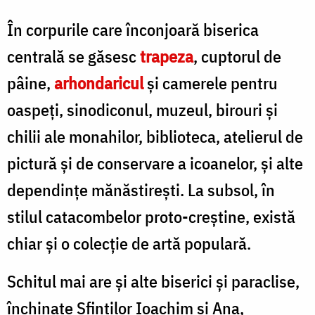
În corpurile care înconjoară biserica
centrală se găsesc
trapeza
, cuptorul de
pâine,
arhondaricul
şi camerele pentru
oaspeţi, sinodiconul, muzeul, birouri şi
chilii ale monahilor, biblioteca, atelierul de
pictură şi de conservare a icoanelor, şi alte
dependinţe mănăstirești. La subsol, în
stilul catacombelor proto-creştine, există
chiar şi o colecţie de artă populară.
Schitul mai are şi alte biserici şi paraclise,
închinate Sfinţilor Ioachim şi Ana,