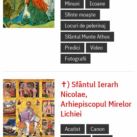
Minuni
Icoane
Sfinte moaște
Locuri de pelerinaj
Sfântul Munte Athos
Predici
Video
Fotografii
✝) Sfântul Ierarh
Nicolae,
Arhiepiscopul Mirelor
Lichiei
Acatist
Canon