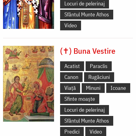
Locuri de pelerinaj
Sfântul Munte Athos
Video
(✝) Buna Vestire
Acatist
Paraclis
Canon
Rugăciuni
Viață
Minuni
Icoane
Sfinte moaște
Locuri de pelerinaj
Sfântul Munte Athos
Predici
Video