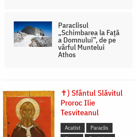
Paraclisul
„Schimbarea la Față
a Domnului”, de pe
vârful Muntelui
Athos
✝) Sfântul Slăvitul
Proroc Ilie
Tesviteanul
Acatist
Paraclis