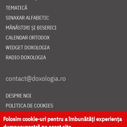
TEMATICĂ
SINAXAR ALFABETIC
MĂNĂSTIRI ȘI BISERICI
CALENDAR ORTODOX
WIDGET DOXOLOGIA
RADIO DOXOLOGIA
DESPRE NOI
POLITICA DE COOKIES
DONEAZĂ ONLINE PENTRU CATEDRALA NAȚIONALĂ
Folosim cookie-uri pentru a îmbunătăți experiența
dumneavoastră pe acest site.