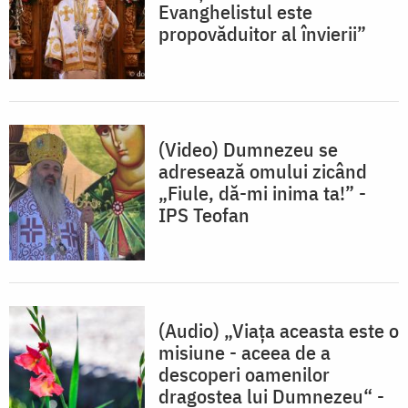
Evanghelistul este
propovăduitor al învierii”
(Video) Dumnezeu se
adresează omului zicând
„Fiule, dă-mi inima ta!” -
IPS Teofan
(Audio) „Viaţa aceasta este o
misiune - aceea de a
descoperi oamenilor
dragostea lui Dumnezeu“ -