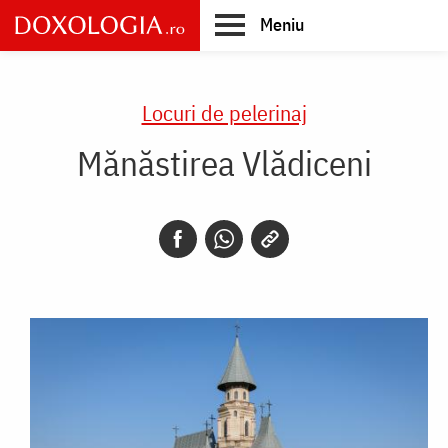
Skip
Meniu
to
main
Main
content
navigation
Locuri de pelerinaj
Mănăstirea Vlădiceni