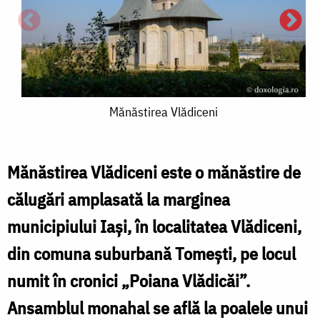
Mănăstirea
Mănăstirea Vlădiceni
Vlădiceni
V
f
Mănăstirea Vlădiceni este o mănăstire de
călugări amplasată la marginea
municipiului Iaşi, în localitatea Vlădiceni,
din comuna suburbană Tomeşti, pe locul
numit în cronici „Poiana Vlădicăi”.
Ansamblul monahal se află la poalele unui