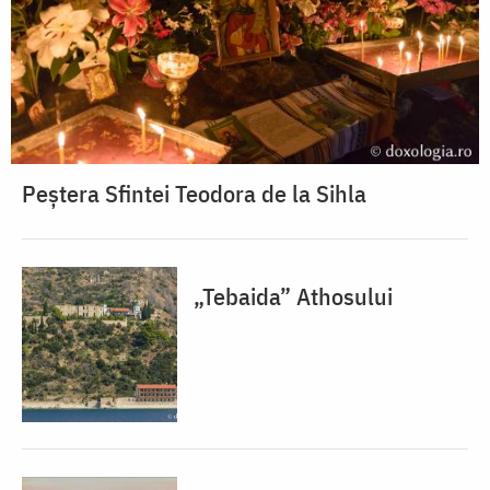
Peștera Sfintei Teodora de la Sihla
„Tebaida” Athosului