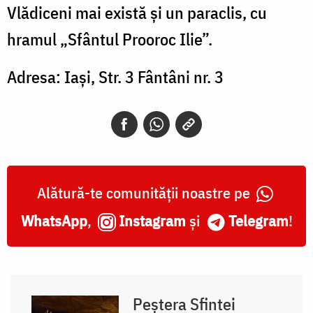
Vlădiceni mai există și un paraclis, cu
hramul „Sfântul Prooroc Ilie”.
Adresa: Iași, Str. 3 Fântâni nr. 3
Alătură-te comunității noastre pe
WhatsApp
,
Instagram
și
Telegram
!
Peștera Sfintei