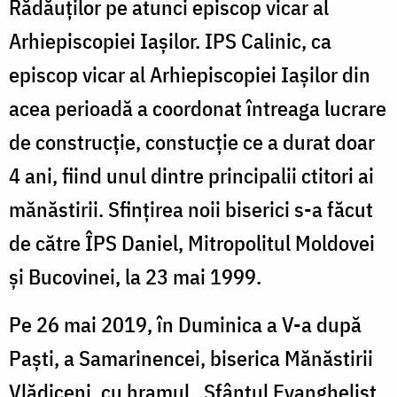
Rădăuților pe atunci episcop vicar al
Arhiepiscopiei Iașilor. IPS Calinic, ca
episcop vicar al Arhiepiscopiei Iașilor din
acea perioadă a coordonat întreaga lucrare
de construcție, constucție ce a durat doar
4 ani, fiind unul dintre principalii ctitori ai
mănăstirii. Sfințirea noii biserici s-a făcut
de către ÎPS Daniel, Mitropolitul Moldovei
și Bucovinei, la 23 mai 1999.
Pe 26 mai 2019, în Duminica a V-a după
Paşti, a Samarinencei, biserica Mănăstirii
Vlădiceni, cu hramul „Sfântul Evanghelist