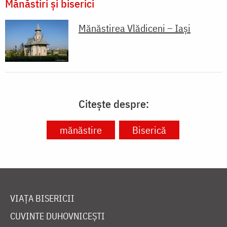
Mănăstiri și biserici
Mănăstirea Vlădiceni – Iaşi
Citește despre:
mănăstire
Biserică
VIAȚA BISERICII
CUVINTE DUHOVNICEȘTI