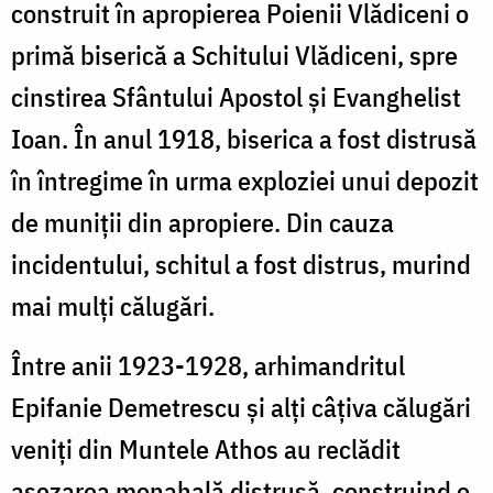
construit în apropierea Poienii Vlădiceni o
primă biserică a Schitului Vlădiceni, spre
cinstirea Sfântului Apostol şi Evanghelist
Ioan. În anul 1918, biserica a fost distrusă
în întregime în urma exploziei unui depozit
de muniţii din apropiere. Din cauza
incidentului, schitul a fost distrus, murind
mai mulţi călugări.
Între anii 1923-1928, arhimandritul
Epifanie Demetrescu şi alţi câţiva călugări
veniţi din Muntele Athos au reclădit
aşezarea monahală distrusă, construind o