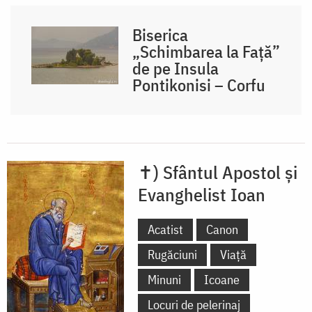
Biserica
„Schimbarea la Față”
de pe Insula
Pontikonisi – Corfu
✝) Sfântul Apostol și
Evanghelist Ioan
Acatist
Canon
Rugăciuni
Viață
Minuni
Icoane
Locuri de pelerinaj