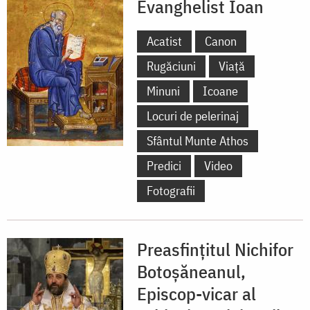
Evanghelist Ioan
Acatist
Canon
Rugăciuni
Viață
Minuni
Icoane
Locuri de pelerinaj
Sfântul Munte Athos
Predici
Video
Fotografii
Preasfințitul Nichifor
Botoșăneanul,
Episcop-vicar al