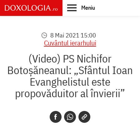
Skip
Meniu
to
main
Main
content
navigation
8 Mai 2021 15:00
Cuvântul ierarhului
(Video) PS Nichifor
Botoșăneanul: „Sfântul Ioan
Evanghelistul este
propovăduitor al învierii”