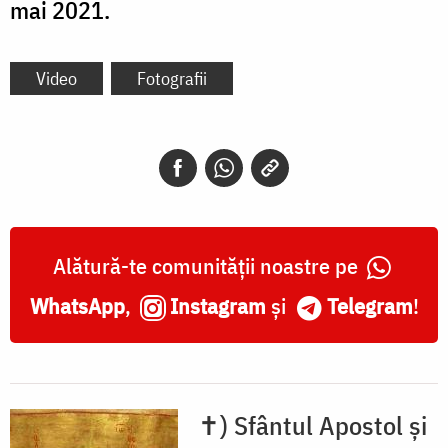
mai 2021.
Video
Fotografii
Alătură-te comunității noastre pe
WhatsApp
,
Instagram
și
Telegram
!
✝) Sfântul Apostol și