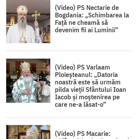
(Video) PS Nectarie de
Bogdania: „Schimbarea la
Față ne cheamă să
devenim fii ai Luminii”
(Video) PS Varlaam
Ploieșteanul: „Datoria
noastră este să urmăm
pilda vieții Sfântului Ioan
Iacob și moștenirea pe
care ne-a lăsat-o”
(Video) PS Macarie: