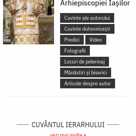
Arhiepiscopiei Iașilor
Cuvinte ale autorului
Cuvinte duhovnicești
Predici
Video
Fotografii
Locuri de pelerinaj
Mănăstiri și biserici
Articole despre autor
CUVÂNTUL IERARHULUI
vezi mai multe »