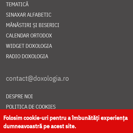
TEMATICĂ
SINAXAR ALFABETIC
MĂNĂSTIRI ȘI BISERICI
CALENDAR ORTODOX
WIDGET DOXOLOGIA
RADIO DOXOLOGIA
DESPRE NOI
POLITICA DE COOKIES
DONEAZĂ ONLINE PENTRU CATEDRALA NAȚIONALĂ
Folosim cookie-uri pentru a îmbunătăți experiența
dumneavoastră pe acest site.