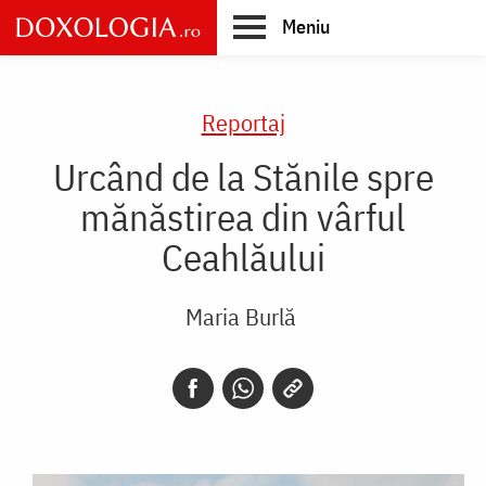
Skip
Meniu
to
main
Main
content
navigation
Reportaj
Urcând de la Stănile spre
mănăstirea din vârful
Ceahlăului
Maria Burlă