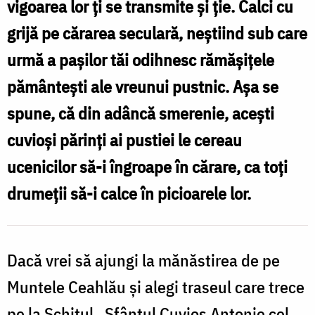
vigoarea lor ți se transmite și ție. Calci cu
l
din
grijă pe cărarea seculară, neștiind sub care
S
vârful
urmă a pașilor tăi odihnesc rămășițele
Ceahlăului
pământești ale vreunui pustnic. Așa se
/
spune, că din adâncă smerenie, acești
d
Foto:
cuvioși părinți ai pustiei le cereau
v
Oana
ucenicilor să-i îngroape în cărare, ca toți
C
Nechifor
/
drumeții să-i calce în picioarele lor.
F
Dacă vrei să ajungi la mănăstirea de pe
N
Muntele Ceahlău și alegi traseul care trece
pe la Schitul „Sfântul Cuvios Antonie cel