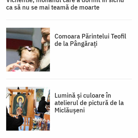
ca să nu se mai teamă de moarte
Comoara Părintelui Teofil
de la Pângărați
Lumină și culoare în
atelierul de pictură de la
Miclăușeni