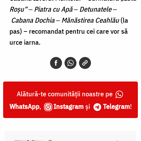
Roşu“
‒
Piatra cu Apă
‒
Detunatele
‒
Cabana Dochia
‒
Mănăstirea Ceahlău
(la
pas) – recomandat pentru cei care vor să
urce iarna.
Alătură-te comunității noastre pe
WhatsApp
,
Instagram
și
Telegram
!