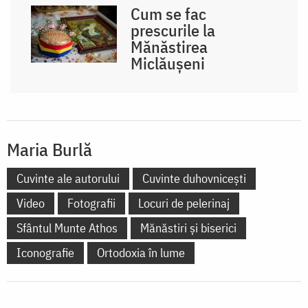
Cum se fac
prescurile la
Mănăstirea
Miclăușeni
Maria Burlă
Cuvinte ale autorului
Cuvinte duhovnicești
Video
Fotografii
Locuri de pelerinaj
Sfântul Munte Athos
Mănăstiri și biserici
Iconografie
Ortodoxia în lume