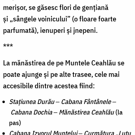
merișor, se găsesc flori de gențiană
și „sângele voinicului” (o floare foarte
parfumată), ienuperi și jnepeni.
***
La mănăstirea de pe Muntele Ceahlău se
poate ajunge şi pe alte trasee, cele mai
accesibile dintre acestea fiind:
Staţiunea Durău
‒
Cabana Fântânele
‒
Cabana Dochia
‒
Mănăstirea Ceahlău
(la
pas)
Cabana Izvorul Muntelui
‒
Curmătura „Lutu