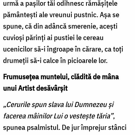
urmă a pașilor tăi odihnesc rămășițele
pământești ale vreunui pustnic. Așa se
spune, că din adâncă smerenie, acești
cuvioși părinți ai pustiei le cereau
ucenicilor să-i îngroape în cărare, ca toți
drumeții să-i calce în picioarele lor.
Frumusețea muntelui, clădită de mâna
unui Artist desăvârșit
„Cerurile spun slava lui Dumnezeu și
facerea mâinilor Lui o vestește tăria”
,
spunea psalmistul. De jur împrejur stânci