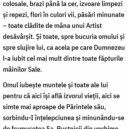
colosale, brazi până la cer, izvoare limpezi
și repezi, flori în culori vii, păsări minunate
– toate clădite de mâna unui Artist
desăvârșit. Și toate, spre bucuria omului și
spre slujire lui, ca acela pe care Dumnezeu
l-a iubit cel mai mult dintre toate făpturile
mâinilor Sale.
Omul iubește muntele și toate ale lui
pentru că aici își află izvorul vieții, aici se
simte mai aproape de Părintele său,
sorbindu-I înțelepciunea și minunându-se
de frumusețea Sa. Pustnicii din vechime