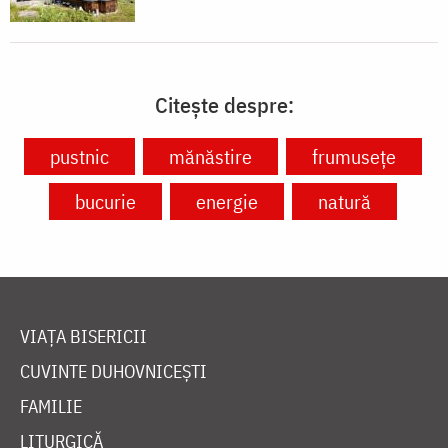
Citește despre:
pustnic
mănăstire
frumusețe
bucurie
energie
natură
VIAȚA BISERICII
CUVINTE DUHOVNICEȘTI
FAMILIE
LITURGICĂ