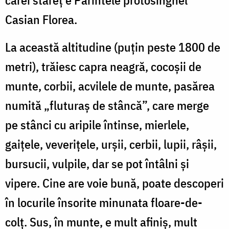
Casian Florea.
La această altitudine (puțin peste 1800 de
metri), trăiesc capra neagră, cocoșii de
munte, corbii, acvilele de munte, pasărea
numită „fluturaș de stâncă”, care merge
pe stânci cu aripile întinse, mierlele,
gaițele, veverițele, urșii, cerbii, lupii, râșii,
bursucii, vulpile, dar se pot întâlni și
vipere. Cine are voie bună, poate descoperi
în locurile însorite minunata floare-de-
colț. Sus, în munte, e mult afiniș, mult