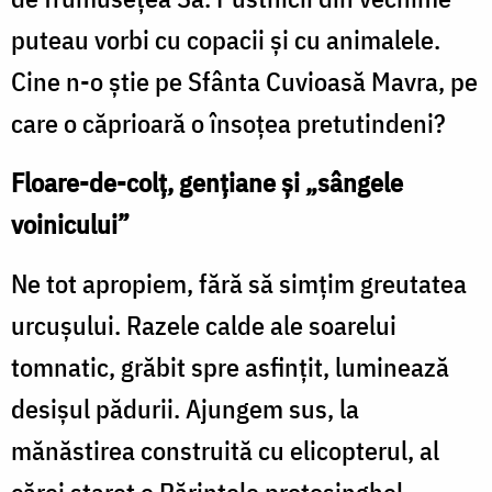
puteau vorbi cu copacii și cu animalele.
Cine n-o știe pe Sfânta Cuvioasă Mavra, pe
care o căprioară o însoțea pretutindeni?
Floare-de-colț, gențiane și „sângele
voinicului”
Ne tot apropiem, fără să simțim greutatea
urcușului. Razele calde ale soarelui
tomnatic, grăbit spre asfințit, luminează
desișul pădurii. Ajungem sus, la
mănăstirea construită cu elicopterul, al
cărei stareț e Părintele protosinghel