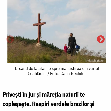
Urcând
Urcând de la Stănile spre mănăstirea din vârful
Ceahlăului / Foto: Oana Nechifor
de
la
Stănile
Privești în jur și măreția naturii te
spre
copleșește. Respiri verdele brazilor și
mănăstirea