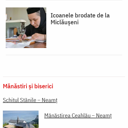
Icoanele brodate de la
Miclăușeni
Mănăstiri și biserici
Schitul Stănile – Neamț
Mănăstirea Ceahlău – Neamț