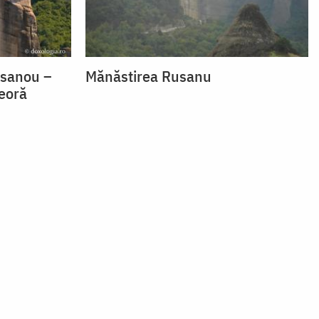
usanou –
Mănăstirea Rusanu
eoră