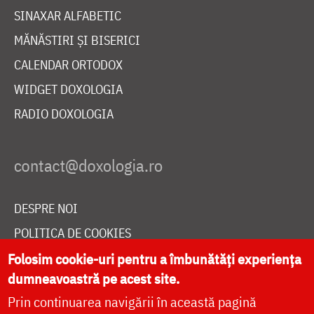
SINAXAR ALFABETIC
MĂNĂSTIRI ȘI BISERICI
CALENDAR ORTODOX
WIDGET DOXOLOGIA
RADIO DOXOLOGIA
DESPRE NOI
POLITICA DE COOKIES
DONEAZĂ ONLINE PENTRU CATEDRALA NAȚIONALĂ
Folosim cookie-uri pentru a îmbunătăți experiența
dumneavoastră pe acest site.
Prin continuarea navigării în această pagină
LIVE