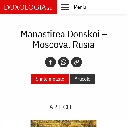
Skip
Meniu
to
main
Main
content
navigation
Mănăstirea Donskoi –
Moscova, Rusia
Sfinte moaște
Articole
ARTICOLE