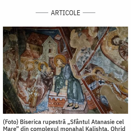
ARTICOLE
(Foto) Biserica rupestră „Sfântul Atanasie cel
Mare” din complexul monahal Kalishta, Ohrid