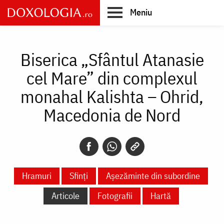
Skip
Meniu
to
main
Main
content
navigation
Biserica „Sfântul Atanasie
cel Mare” din complexul
monahal Kalishta – Ohrid,
Macedonia de Nord
Hramuri
Sfinți
Așezăminte din subordine
Articole
Fotografii
Hartă