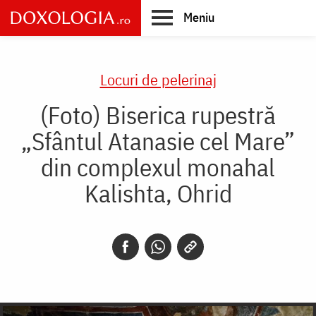
Skip
Meniu
to
main
Main
content
navigation
Locuri de pelerinaj
(Foto) Biserica rupestră
„Sfântul Atanasie cel Mare”
din complexul monahal
Kalishta, Ohrid