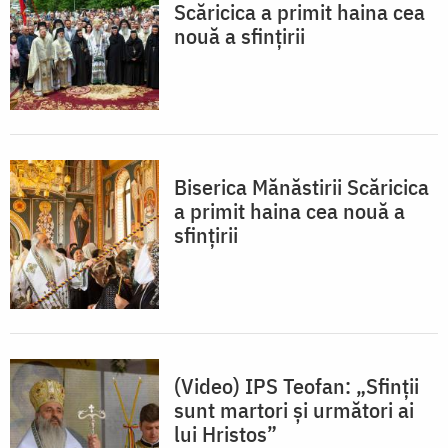
Scăricica a primit haina cea
nouă a sfințirii
Biserica Mănăstirii Scăricica
a primit haina cea nouă a
sfințirii
(Video) IPS Teofan: „Sfinții
sunt martori și următori ai
lui Hristos”