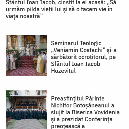
Sfântul Ioan Iacob, cinstit la el acasă: „Să
urmăm pilda vieții lui și să o facem vie în
viața noastră”
Seminarul Teologic
„Veniamin Costachi” și-a
sărbătorit ocrotitorul, pe
Sfântul Ioan Iacob
Hozevitul
Preasfințitul Părinte
Nichifor Botoșăneanul a
slujit la Biserica Vovidenia
și a prezidat Conferința
preoțească a