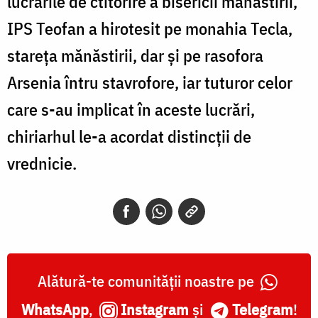
lucrările de ctitorire a bisericii mănăstirii,
IPS Teofan a hirotesit pe monahia Tecla,
stareța mănăstirii, dar și pe rasofora
Arsenia întru stavrofore, iar tuturor celor
care s-au implicat în aceste lucrări,
chiriarhul le-a acordat distincții de
vrednicie.
Alătură-te comunității noastre pe
WhatsApp
,
Instagram
și
Telegram
!