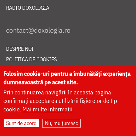
RADIO DOXOLOGIA
DESPRE NOI
POLITICA DE COOKIES
DONEAZĂ ONLINE PENTRU CATEDRALA NAȚIONALĂ
Folosim cookie-uri pentru a îmbunătăți experiența
dumneavoastră pe acest site.
Prin continuarea navigării în această pagină
LIVE
confirmați acceptarea utilizării fișierelor de tip
cookie.
Mai multe informații
Site dezvoltat de
DOXOLOGIA MEDIA
,
Sunt de acord
Nu, mulțumesc
Arhiepiscopia Iașilor | ©
doxologia.ro