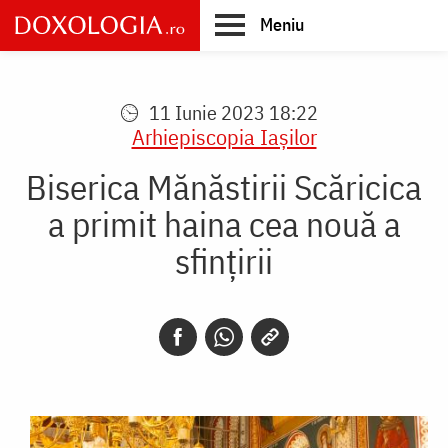
Skip
Meniu
to
main
Main
content
navigation
11 Iunie 2023 18:22
Arhiepiscopia Iaşilor
Biserica Mănăstirii Scăricica
a primit haina cea nouă a
sfințirii