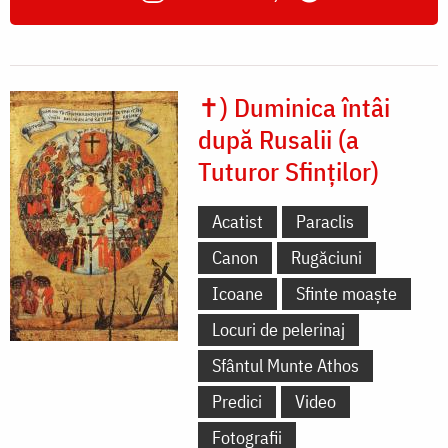
✝) Duminica întâi
după Rusalii (a
Tuturor Sfinților)
Acatist
Paraclis
Canon
Rugăciuni
Icoane
Sfinte moaște
Locuri de pelerinaj
Sfântul Munte Athos
Predici
Video
Fotografii