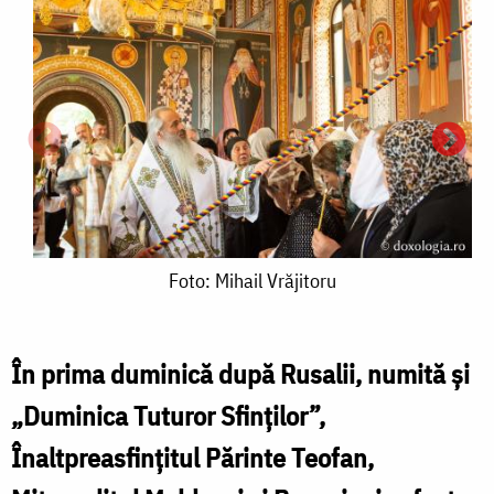
Foto:
Foto: Mihail Vrăjitoru
Mihail
Vrăjitoru
În prima duminică după Rusalii, numită și
„Duminica Tuturor Sfinților”,
F
Înaltpreasfințitul Părinte Teofan,
M