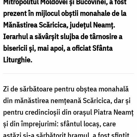
Mitropolitul Moldovei și Bucovinei, a fost
V
prezent în mijlocul obștii monahale de la
Mănăstirea Scăricica, județul Neamț.
Ierarhul a săvârșit slujba de târnosire a
bisericii și, mai apoi, a oficiat Sfânta
Liturghie.
Zi de sărbătoare pentru obștea monahală
din mănăstirea nemțeană Scăricica, dar și
pentru credincioșii din orașul Piatra Neamț
și din împrejurimi: sfântul locaș, care
astăzi și-a sărbătorit hramul, a fost sfințit