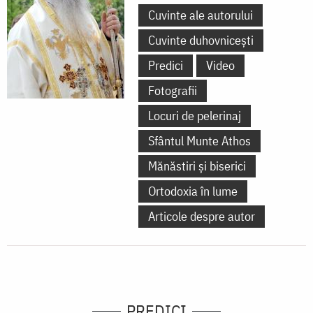
Cuvinte ale autorului
Cuvinte duhovnicești
Predici
Video
Fotografii
Locuri de pelerinaj
Sfântul Munte Athos
Mănăstiri și biserici
Ortodoxia în lume
Articole despre autor
PREDICI