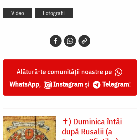
Video
Fotografii
Alătură-te comunității noastre pe
WhatsApp
,
Instagram
și
Telegram
!
✝) Duminica întâi
după Rusalii (a