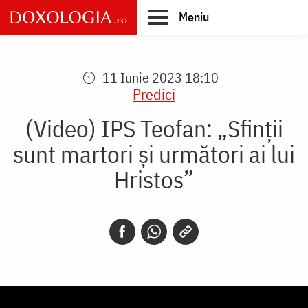
Skip
Meniu
to
main
Main
content
navigation
11 Iunie 2023 18:10
Predici
(Video) IPS Teofan: „Sfinții
sunt martori și următori ai lui
Hristos”