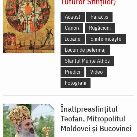
Tuturor Sfinților)
Acatist
Paraclis
Canon
Rugăciuni
Icoane
Sfinte moaște
Locuri de pelerinaj
Sfântul Munte Athos
Predici
Video
Fotografii
Înaltpreasfințitul
Teofan, Mitropolitul
Moldovei și Bucovinei