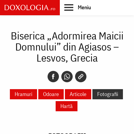
Skip
Meniu
to
main
Main
content
navigation
Biserica „Adormirea Maicii
Domnului” din Agiasos –
Lesvos, Grecia
Hramuri
Odoare
Articole
Fotografii
Hartă