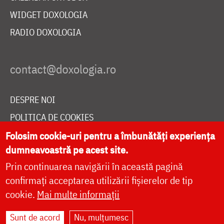
WIDGET DOXOLOGIA
RADIO DOXOLOGIA
DESPRE NOI
POLITICA DE COOKIES
DONEAZĂ ONLINE PENTRU CATEDRALA NAȚIONALĂ
Folosim cookie-uri pentru a îmbunătăți experiența
dumneavoastră pe acest site.
Prin continuarea navigării în această pagină
LIVE
confirmați acceptarea utilizării fișierelor de tip
cookie.
Mai multe informații
Sunt de acord
Nu, mulțumesc
Site dezvoltat de
DOXOLOGIA MEDIA
,