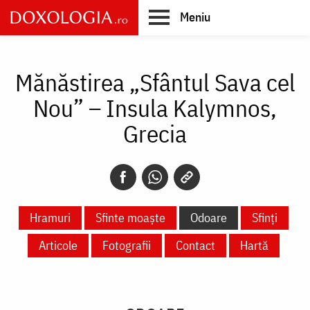
Skip
Meniu
to
main
Main
content
navigation
Mănăstirea „Sfântul Sava cel
Nou” – Insula Kalymnos,
Grecia
Hramuri
Sfinte moaște
Odoare
Sfinți
Articole
Fotografii
Contact
Hartă