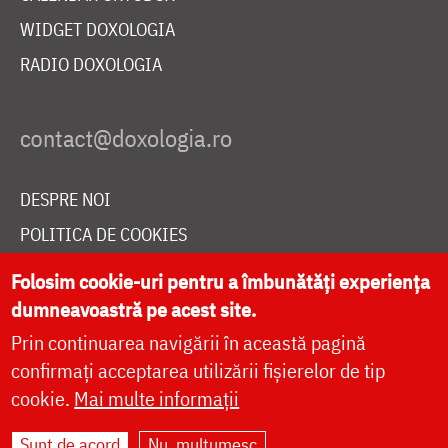
WIDGET DOXOLOGIA
RADIO DOXOLOGIA
DESPRE NOI
POLITICA DE COOKIES
DONEAZĂ ONLINE PENTRU CATEDRALA NAȚIONALĂ
Folosim cookie-uri pentru a îmbunătăți experiența
dumneavoastră pe acest site.
Prin continuarea navigării în această pagină
LIVE
confirmați acceptarea utilizării fișierelor de tip
cookie.
Mai multe informații
Site dezvoltat de
DOXOLOGIA MEDIA
,
Sunt de acord
Nu, mulțumesc