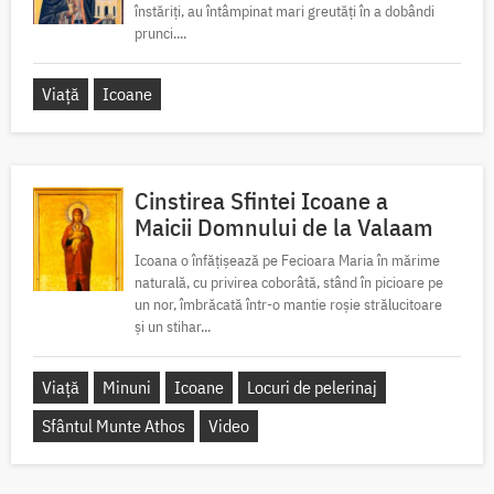
înstăriți, au întâmpinat mari greutăți în a dobândi
prunci....
Viață
Icoane
Cinstirea Sfintei Icoane a
Maicii Domnului de la Valaam
Icoana o înfățișează pe Fecioara Maria în mărime
naturală, cu privirea coborâtă, stând în picioare pe
un nor, îmbrăcată într-o mantie roșie strălucitoare
și un stihar...
Viață
Minuni
Icoane
Locuri de pelerinaj
Sfântul Munte Athos
Video