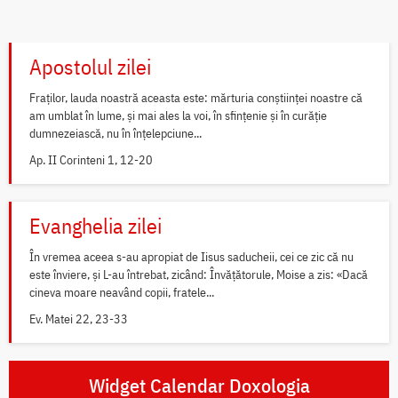
Apostolul zilei
Fraților, lauda noastră aceasta este: mărturia conștiinței noastre că
am umblat în lume, și mai ales la voi, în sfințenie și în curăție
dumnezeiască, nu în înțelepciune...
Ap. II Corinteni 1, 12-20
Evanghelia zilei
În vremea aceea s-au apropiat de Iisus saducheii, cei ce zic că nu
este înviere, și L-au întrebat, zicând: Învățătorule, Moise a zis: «Dacă
cineva moare neavând copii, fratele...
Ev. Matei 22, 23-33
Widget Calendar Doxologia