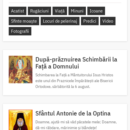
Acatist
Rugăciuni
Viață
Minuni
Icoane
Sfinte moaște
Locuri de pelerinaj
Predici
Video
Fotografii
După-prăznuirea Schimbării la
Față a Domnului
Schimbarea la Față a Mântuitorului Iisus Hristos
este unul din Praznicele împărătești ale Bisericii
Ortodoxe, sărbătorită la 6 august.
Sfântul Antonie de la Optina
Doamne, ajută-mi să văd păcatele mele; Doamne,
dă-mi răbdare, mărinimie şi blândeţe!