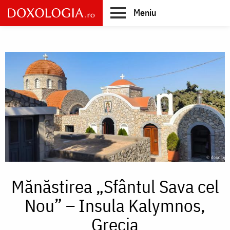
Skip
Meniu
to
main
Main
content
navigation
Mănăstirea „Sfântul Sava cel
Nou” – Insula Kalymnos,
Grecia