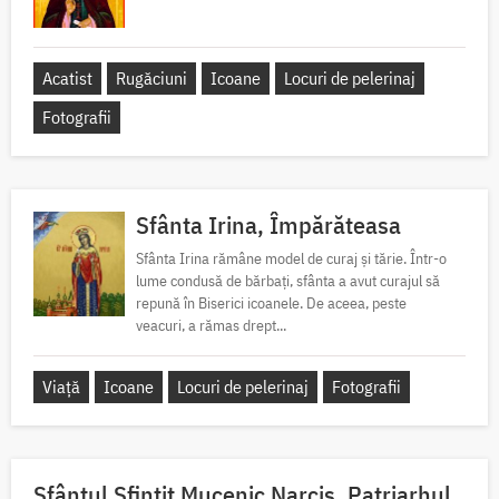
Acatist
Rugăciuni
Icoane
Locuri de pelerinaj
Fotografii
Sfânta Irina, Împărăteasa
Sfânta Irina rămâne model de curaj și tărie. Într-o
lume condusă de bărbați, sfânta a avut curajul să
repună în Biserici icoanele. De aceea, peste
veacuri, a rămas drept...
Viață
Icoane
Locuri de pelerinaj
Fotografii
Sfântul Sfinţit Mucenic Narcis, Patriarhul