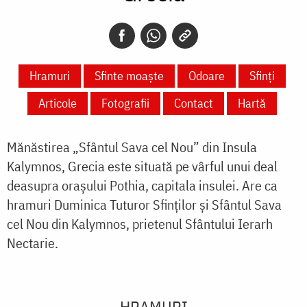
Hramuri
Sfinte moaște
Odoare
Sfinți
Articole
Fotografii
Contact
Hartă
Mănăstirea „Sfântul Sava cel Nou” din Insula
Kalymnos, Grecia este situată pe vârful unui deal
deasupra orașului Pothia, capitala insulei. Are ca
hramuri Duminica Tuturor Sfinților și Sfântul Sava
cel Nou din Kalymnos, prietenul Sfântului Ierarh
Nectarie.