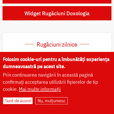
Widget Rugăciuni Doxologia
Rugăciuni zilnice
Folosim cookie-uri pentru a îmbunătăți experiența
Rugăciunile dimineții
dumneavoastră pe acest site.
Rugăciunile serii
Prin continuarea navigării în această pagină
confirmați acceptarea utilizării fișierelor de tip
Paraclisul Preasfintei Născătoare de Dumnezeu
cookie.
Mai multe informații
Canon de pocăință către Domnul nostru Iisus
Sunt de acord
Nu, mulțumesc
Hristos