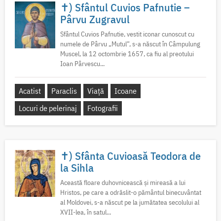
✝) Sfântul Cuvios Pafnutie –
Pârvu Zugravul
Sfântul Cuvios Pafnutie, vestit iconar cunoscut cu
numele de Pârvu „Mutul”, s-a născut în Câmpulung
Muscel, la 12 octombrie 1657, ca fiu al preotului
Ioan Pârvescu...
Acatist
Paraclis
Viață
Icoane
Locuri de pelerinaj
Fotografii
✝) Sfânta Cuvioasă Teodora de
la Sihla
Această floare duhovnicească și mireasă a lui
Hristos, pe care a odrăslit-o pământul binecuvântat
al Moldovei, s-a născut pe la jumătatea secolului al
XVII-lea, în satul...