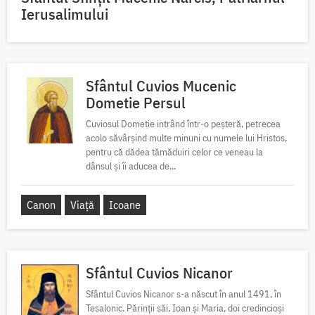
Ierusalimului
Sfântul Cuvios Mucenic
Dometie Persul
Cuviosul Dometie intrând într-o peșteră, petrecea
acolo săvârșind multe minuni cu numele lui Hristos,
pentru că dădea tămăduiri celor ce veneau la
dânsul și îi aducea de...
Canon
Viață
Icoane
Sfântul Cuvios Nicanor
Sfântul Cuvios Nicanor s-a născut în anul 1491, în
Tesalonic. Părinții săi, Ioan și Maria, doi credincioși