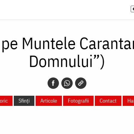
pe Muntele Carantania
Domnului”)
oric
Sfinți
Articole
Fotografii
Contact
Ha