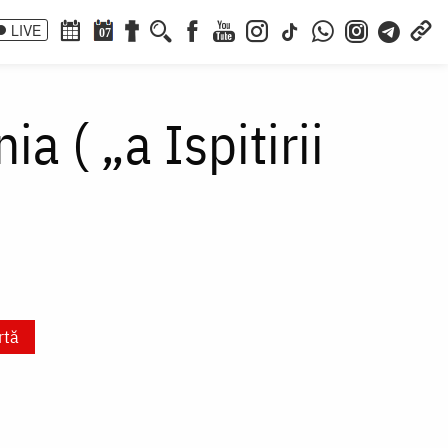
LIVE
07
 ( „a Ispitirii
rtă