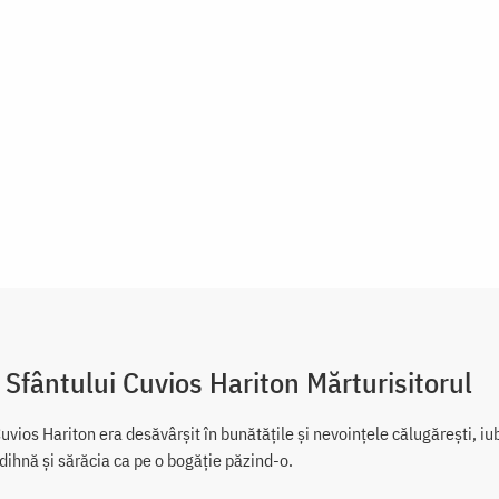
 Sfântului Cuvios Hariton Mărturisitorul
uvios Hariton era desăvârșit în bunătățile și nevoințele călugărești, i
dihnă și sărăcia ca pe o bogăție păzind-o.