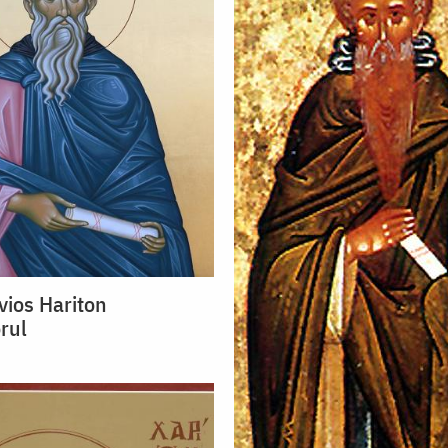
vios Hariton
rul