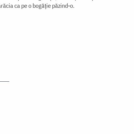
ărăcia ca pe o bogăție păzind-o.