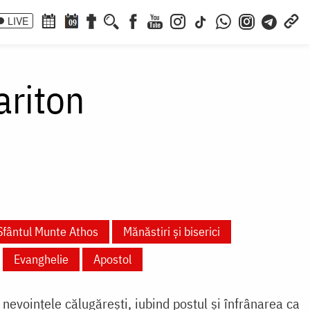
LIVE
09
ariton
Sfântul Munte Athos
Mănăstiri și biserici
Evanghelie
Apostol
 nevoințele călugărești, iubind postul și înfrânarea ca