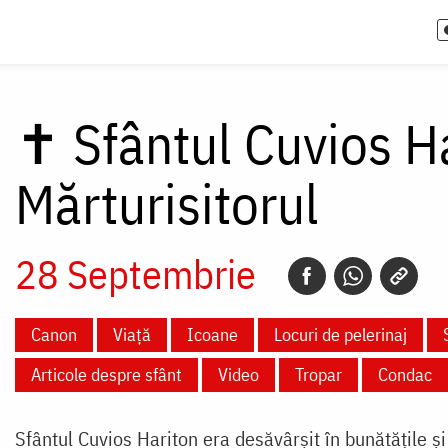
✝
Sfântul Cuvios H
Mărturisitorul
28 Septembrie
Canon
Viață
Icoane
Locuri de pelerinaj
Articole despre sfânt
Video
Tropar
Condac
Sfântul Cuvios Hariton era desăvârșit în bunătățile și