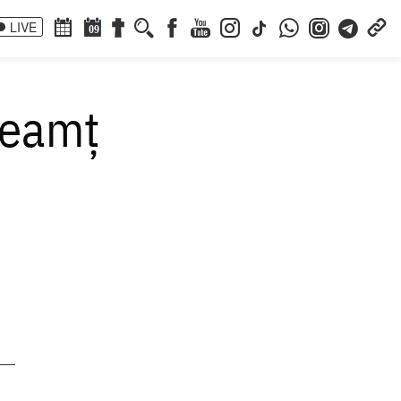
LIVE
09
Neamț