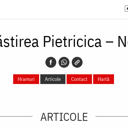
stirea Pietricica – 
Hramuri
Articole
Contact
Hartă
ARTICOLE